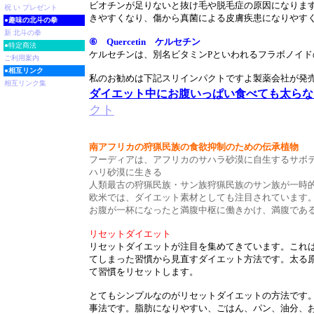
ビオチンが足りないと抜け毛や脱毛症の原因になりま
祝 い プレゼント
きやすくなり、傷から真菌による皮膚疾患になりやす
●
趣味の北斗の拳
新 北斗の拳
⑥ Quercetin ケルセチン
●特定商法
ケルセチンは、別名ビタミンPといわれるフラボノイド
ご利用案内
●
相互リンク
私のお勧めは下記スリインパクトですよ製薬会社が発
相互リンク集
ダイエット中にお腹いっぱい食べても太らな
クト
南アフリカの狩猟民族の食欲抑制のための伝承植物
フーディアは、アフリカのサハラ砂漠に自生するサボ
ハリ砂漠に生きる
人類最古の狩猟民族・サン族狩猟民族のサン族が一時
欧米では、ダイエット素材としても注目されています。
お腹が一杯になったと満腹中枢に働きかけ、満腹であ
リセットダイエット
リセットダイエットが注目を集めてきています。これ
てしまった習慣から見直すダイエット方法です。太る
て習慣をリセットします。
とてもシンプルなのがリセットダイエットの方法です
事法です。脂肪になりやすい、ごはん、パン、油分、お