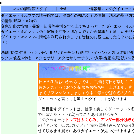
o
ママの情報館のダイエット dvd
情報館ママのダイエット d
ダイエット dvd
ママの
情報
館では、漂白剤の知恵シミの
情報
、汚れの取り方
の情報 野菜・果物の
変色防止の
情報
・掃除・清掃等生活をする上でちょっとした
ダイエット dvd
ダイエット dvd
ママは強し家庭を守る大切な人ですから是非とも新しい発見
ダイエット dvd
ママの情報を利用され少しでも皆様のお役に立てたら幸いに
せ！
洗剤 /掃除 住まい /キッチン 用品 /キッチン 収納 /フライパン /人気 入浴剤 
ックス 食品 /小物 アクセサリ- /アクセサリーチタン /入学 出産 就職 祝 い 
日々の生活おつかれさまです。主婦は毎日が楽しくて
皆さんのとっておきの情報もお待ち申し上げます。皆
までリフレッシュしましょうネ！毎日がばら色の人生
ダイエットと言っても沢山のダイエットがあります
一番目指すダイエットは、健康で美しくダイエットを
でしぼんだ・・・(涙)ってことありませんか？
このクッキーは
トップはふくらみ、アンダー部分は絞
の「アンダー65のFカップ」で街を闊歩♪みんなが振り
せて頂きます貴方にあうダイエットが見つかりますよ