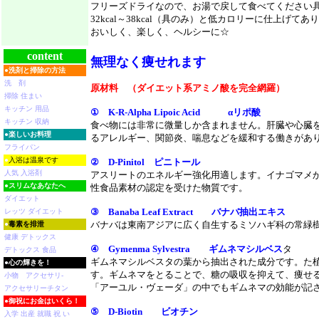
フリーズドライなので、お湯で戻して食べてください
32kcal～38kcal（具のみ）と低カロリーに仕上げ
おいしく、楽しく、ヘルシーに☆
content
無理なく痩せれます
●
洗剤と掃除の方法
洗 剤
原材料 （ダイエット系アミノ酸を完全網羅）
掃除 住まい
キッチン 用品
① K-R-Alpha Lipoic Acid αリポ酸
キッチン 収納
食べ物には非常に微量しか含まれません。肝臓や心臓
●
楽しいお料理
るアレルギー、関節炎、喘息などを緩和する働きがあ
フライパン
●
入浴は温泉です
② D-Pinitol ピニトール
人気 入浴剤
アスリートのエネルギー強化用適します。イナゴマメから
●
スリムなあなたへ
性食品素材の認定を受けた物質です。
ダイエット
③ Banaba Leaf Extract バナバ抽出エキス
レッツ ダイエット
バナバは東南アジアに広く自生するミソハギ科の常緑
●
毒素を排泄
健康 デトックス
④ Gymenma Sylvestra ギムネマシルベス
タ
デトックス 食品
ギムネマシルベスタの葉から抽出された成分です。た
●
心の輝きを！
す。ギムネマをとることで、糖の吸収を抑えて、痩せ
小物 アクセサリ-
「アーユル・ヴェーダ」の中でもギムネマの効能が記
アクセサリーチタン
●
御祝にお金はいくら！
⑤ D-Biotin ビオチン
入学 出産 就職 祝 い