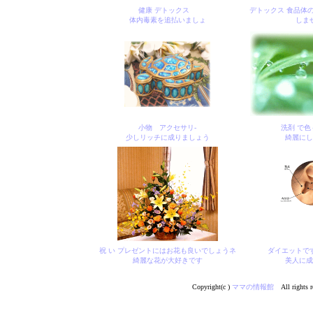
健康 デトックス
デトックス 食品体
体内毒素を追払いましょ
しま
小物 アクセサリ-
洗剤 で色
少しリッチに成りましょう
綺麗にし
祝 い プレゼントにはお花も良いでしょうネ
ダイエットで
綺麗な花が大好きです
美人に成
Copyright(c )
ママの情報館
All rights r