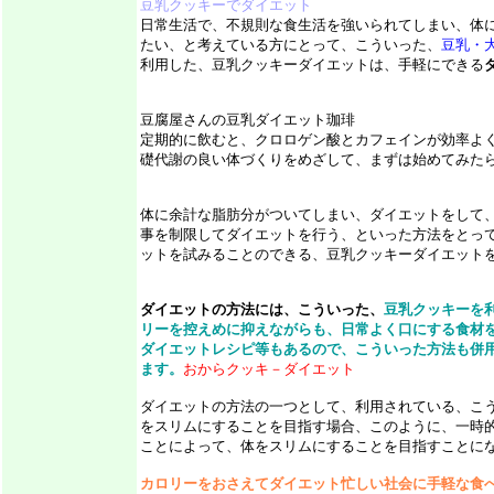
豆乳クッキーでダイエット
日常生活で、不規則な食生活を強いられてしまい、体
たい、と考えている方にとって、こういった、
豆乳・
利用した、豆乳クッキーダイエットは、手軽にできる
豆腐屋さんの豆乳ダイエット珈琲
定期的に飲むと、クロロゲン酸とカフェインが効率よ
礎代謝の良い体づくりをめざして、まずは始めてみた
体に余計な脂肪分がついてしまい、ダイエットをして
事を制限してダイエットを行う、といった方法をとっ
ットを試みることのできる、豆乳クッキーダイエット
ダイエットの方法には、こういった、
豆乳クッキーを
リーを控えめに抑えながらも、日常よく口にする食材
ダイエットレシピ等もあるので、こういった方法も併
ます。
おからクッキ－ダイエット
ダイエットの方法の一つとして、利用されている、こ
をスリムにすることを目指す場合、このように、一時
ことによって、体をスリムにすることを目指すことに
カロリーをおさえてダイエット忙しい社会に手軽な食