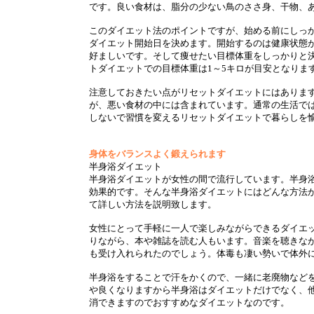
です。良い食材は、脂分の少ない鳥のささ身、干物、
このダイエット法のポイントですが、始める前にしっ
ダイエット開始日を決めます。開始するのは健康状態が
好ましいです。そして痩せたい目標体重をしっかりと
トダイエットでの目標体重は1～5キロが目安となりま
注意しておきたい点がリセットダイエットにはありま
が、悪い食材の中には含まれています。通常の生活で
しないで習慣を変えるリセットダイエットで暮らしを
身体をバランスよく鍛えられます
半身浴ダイエット
半身浴ダイエットが女性の間で流行しています。半身
効果的です。そんな半身浴ダイエットにはどんな方法
て詳しい方法を説明致します。
女性にとって手軽に一人で楽しみながらできるダイエ
りながら、本や雑誌を読む人もいます。音楽を聴きな
も受け入れられたのでしょう。体毒も凄い勢いで体外
半身浴をすることで汗をかくので、一緒に老廃物など
や良くなりますから半身浴はダイエットだけでなく、
消できますのでおすすめなダイエットなのです。