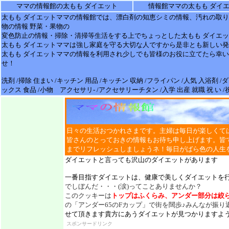
ママの情報館の太もも ダイエット
情報館ママの太もも ダイ
太もも ダイエット
ママの
情報
館では、漂白剤の知恵シミの
情報
、汚れの取り
物の情報 野菜・果物の
変色防止の
情報
・掃除・清掃等生活をする上でちょっとした
太もも ダイエ
太もも ダイエット
ママは強し家庭を守る大切な人ですから是非とも新しい発
太もも ダイエット
ママの情報を利用され少しでも皆様のお役に立てたら幸い
せ！
洗剤 /掃除 住まい /キッチン 用品 /キッチン 収納 /フライパン /人気 入浴剤 
ックス 食品 /小物 アクセサリ- /アクセサリーチタン /入学 出産 就職 祝 い 
日々の生活おつかれさまです。主婦は毎日が楽しくて
皆さんのとっておきの情報もお待ち申し上げます。皆
までリフレッシュしましょうネ！毎日がばら色の人生
ダイエットと言っても沢山のダイエットがあります
一番目指すダイエットは、健康で美しくダイエットを
でしぼんだ・・・(涙)ってことありませんか？
このクッキーは
トップはふくらみ、アンダー部分は絞
の「アンダー65のFカップ」で街を闊歩♪みんなが振り
せて頂きます貴方にあうダイエットが見つかりますよ
スポンサードリンク