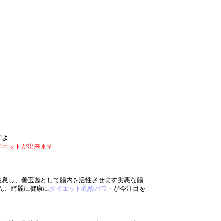
すよ
イエットが出来ます
生息し、善玉菌として腸内を活性させます劣悪な腸
せん、綺麗に健康に
ダイエット乳酸パワ
－が今注目を