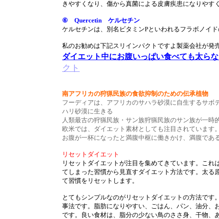
きやすくなり、傷から真菌による皮膚疾患になりやす
⑥ Quercetin ケルセチン
ケルセチンは、別名ビタミンPといわれるフラボノイド
私のお勧めは下記スリインパクトですよ製薬会社が発
ダイエット中にお腹いっぱい食べても太らな
クト
南アフリカの狩猟民族の食欲抑制のための伝承植物
フーディアは、アフリカのサハラ砂漠に自生するサボ
ハリ砂漠に生きる
人類最古の狩猟民族・サン族狩猟民族のサン族が一時
欧米では、ダイエット素材としても注目されています。
お腹が一杯になったと満腹中枢に働きかけ、満腹であ
リセットダイエット
リセットダイエットが注目を集めてきています。これ
てしまった習慣から見直すダイエット方法です。太る
て習慣をリセットします。
とてもシンプルなのがリセットダイエットの方法です
事法です。脂肪になりやすい、ごはん、パン、油分、お
です。良い食材は、脂分の少ない鳥のささ身、干物、