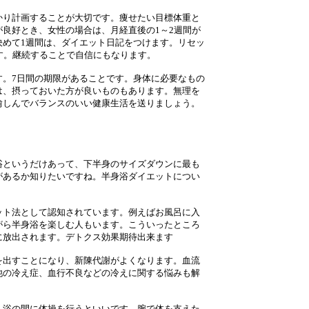
かり計画することが大切です。痩せたい目標体重と
良好とき、女性の場合は、月経直後の1～2週間が
決めて1週間は、ダイエット日記をつけます。リセッ
す。継続することで自信にもなります。
す。7日間の期限があることです。身体に必要なもの
は、摂っておいた方が良いものもあります。無理を
愉しんでバランスのいい健康生活を送りましょう。
浴というだけあって、下半身のサイズダウンに最も
があるか知りたいですね。半身浴ダイエットについ
ット法として認知されています。例えばお風呂に入
がら半身浴を楽しむ人もいます。こういったところ
に放出されます。デトクス効果期待出来ます
を出すことになり、新陳代謝がよくなります。血流
他の冷え症、血行不良などの冷えに関する悩みも解
入浴の間に体操を行うといいです。腕で体を支えた