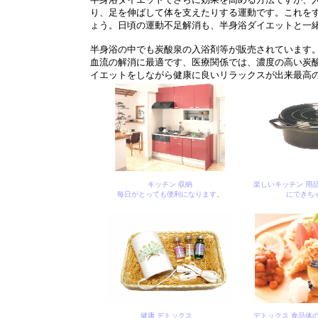
り、足を伸ばして体を支えたりする運動です。これを
ょう。日頃の運動不足解消も、半身浴ダイエットと一
半身浴の中でも炭酸泉の入浴剤等が販売されています
血流の解消に最適です、医療関係では、濃度の高い炭
イエットをしながら健康に良いリラックスが出来最高
キッチン 収納
楽しいキッチン 用
毎日がとっても便利になります。
にできち
健康 デトックス
デトックス 食品体