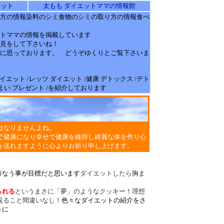
エット
太もも ダイエットママの情報館
方の情報染料のシミ食物のシミの取り方の
情報
食べ
ット
ママの
情報
を掲載しています
見をして下さいね！
に思っております。 どうぞゆくりとご覧下さいま
/ダイエット /レッツ ダイエット /健康 デトックス /デト
/祝 い プレゼント /を紹介しております
はなりませんよね。
で健康になり幸せで健康を維持し綺麗な体を作り心
を送れますように心よりお祈り申し上げます。
行なう事が目標だと思います
ダイエットしたら胸ま
られる
というまさに「夢」のようなクッキー！理想
返ること間違いなし！
色々なダイエットの紹介をさ
うに