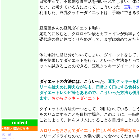
日常生活で、不規則な食生活を強いられてしまい、体
たい、と考えている方にとって、こういった、
豆乳・
利用した、豆乳クッキーダイエットは、手軽にできる
豆腐屋さんの豆乳ダイエット珈琲
定期的に飲むと、クロロゲン酸とカフェインが効率よ
礎代謝の良い体づくりをめざして、まずは始めてみた
体に余計な脂肪分がついてしまい、ダイエットをして
事を制限してダイエットを行う、といった方法をとっ
ットを試みることのできる、豆乳クッキーダイエット
ダイエットの方法には、こういった、
豆乳クッキーを
リーを控えめに抑えながらも、日常よく口にする食材
ダイエットレシピ等もあるので、こういった方法も併
ます。
おからクッキ－ダイエット
ダイエットの方法の一つとして、利用されている、こ
をスリムにすることを目指す場合、このように、一時
ことによって、体をスリムにすることを目指すことに
content
●
洗剤と掃除の方法
カロリーをおさえてダイエット忙しい社会に手軽な食
洗 剤
フリーズドライなので、お湯で戻して食べてください