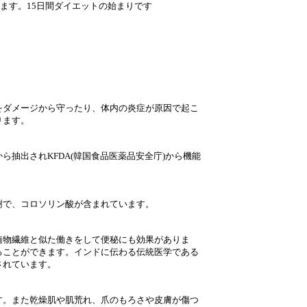
てあります。15日間ダイエットの始まりです
をダメージから守ったり、体内の炎症が原因で起こ
ります。
抽出されKFDA(韓国食品医薬品安全庁)から機能
樹で、コロソリン酸が含まれています。
植物繊維と似た働きをして便秘にも効果がありま
ることができます。インドに伝わる伝統医学である
されています。
す。また乾燥肌や肌荒れ、爪のもろさや皮膚が傷つ