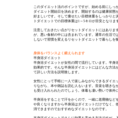
このダイエット法のポイントですが、始める前にしっ
ダイエット開始日を決めます。開始するのは健康状態が
好ましいです。そして痩せたい目標体重をしっかりと
トダイエットでの目標体重は1～5キロが目安となりま
注意しておきたい点がリセットダイエットにはありま
が、悪い食材の中には含まれています。通常の生活で
しないで習慣を変えるリセットダイエットで暮らしを
身体をバランスよく鍛えられます
半身浴ダイエット
半身浴ダイエットが女性の間で流行しています。半身
効果的です。そんな半身浴ダイエットにはどんな方法
て詳しい方法を説明致します。
女性にとって手軽に一人で楽しみながらできるダイエ
りながら、本や雑誌を読む人もいます。音楽を聴きな
も受け入れられたのでしょう。体毒も凄い勢いで体外
半身浴をすることで汗をかくので、一緒に老廃物など
や良くなりますから半身浴はダイエットだけでなく、
消できますのでおすすめなダイエットなのです。
半身浴ダイエットでさらに効果を高める方法ですが、