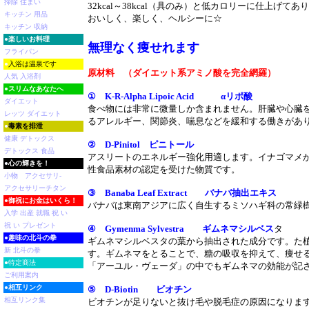
掃除 住まい
32kcal～38kcal（具のみ）と低カロリーに仕上げ
キッチン 用品
おいしく、楽しく、ヘルシーに☆
キッチン 収納
●
楽しいお料理
無理なく痩せれます
フライパン
●
入浴は温泉です
原材料 （ダイエット系アミノ酸を完全網羅）
人気 入浴剤
●
スリムなあなたへ
① K-R-Alpha Lipoic Acid αリポ酸
ダイエット
食べ物には非常に微量しか含まれません。肝臓や心臓
レッツ ダイエット
るアレルギー、関節炎、喘息などを緩和する働きがあ
●
毒素を排泄
健康 デトックス
② D-Pinitol ピニトール
デトックス 食品
アスリートのエネルギー強化用適します。イナゴマメから
●
心の輝きを！
性食品素材の認定を受けた物質です。
小物 アクセサリ-
アクセサリーチタン
③ Banaba Leaf Extract バナバ抽出エキス
●
御祝にお金はいくら！
バナバは東南アジアに広く自生するミソハギ科の常緑
入学 出産 就職 祝 い
祝 い プレゼント
④ Gymenma Sylvestra ギムネマシルベス
タ
●
趣味の北斗の拳
ギムネマシルベスタの葉から抽出された成分です。た
新 北斗の拳
す。ギムネマをとることで、糖の吸収を抑えて、痩せ
●特定商法
「アーユル・ヴェーダ」の中でもギムネマの効能が記
ご利用案内
●
相互リンク
⑤ D-Biotin ビオチン
相互リンク集
ビオチンが足りないと抜け毛や脱毛症の原因になりま