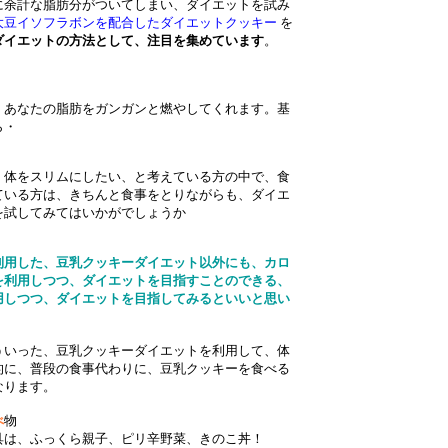
に余計な脂肪分がついてしまい、ダイエットを試み
大豆イソフラボンを配合したダイエットクッキー
を
ダイエットの方法として、注目を集めています
。
くあなたの脂肪をガンガンと燃やしてくれます。基
ら・
、体をスリムにしたい、と考えている方の中で、食
ている方は、きちんと食事をとりながらも、ダイエ
を試してみてはいかがでしょうか
利用した、豆乳クッキーダイエット以外にも、カロ
を利用しつつ、ダイエットを目指すことのできる、
用しつつ、ダイエットを目指してみるといいと思い
ういった、豆乳クッキーダイエットを利用して、体
的に、普段の食事代わりに、豆乳クッキーを食べる
なります。
べ
物
具は、ふっくら親子、ピリ辛野菜、きのこ丼！