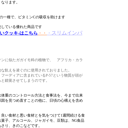
くなります。
の一種で、ビタミンCの吸収を助けます
売している優れた商品です
スリムインパ
いクッキ-はこちら
・・
・
テンに似たガガイモ科の植物で、 アフリカ・カラ
的な飢えを凌ぐのに使用されておりました。
フーディアに含まれているP-57という物質が頭が
ると錯覚させてしまうのです。
は体重のコントロール方法と食事法を、今まで出来
原因を見つめ直すことの他に、日頃の心構えを含め
。良い食材と悪い食材とを気をつけて1週間続ける食
菓子、アルコール、ジャガイモ、豆類は、NG食品
あさり、きのこなどです。