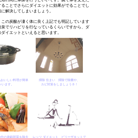
することでさらにダイエットに効果がでることでし
緒に解決してしまいましょう。
。この炭酸が凄く体に良く上記でも明記しています
酸泉でリハビリを行なっているくらいですから、ダ
のダイエットといえると思います。
品おいしい料理が簡単
掃除 住まい 掃除で除菌や、
ゃいます。
カビ対策をしましょうネ！
の中の遊戯部質を除去
レッツ ダイエット ビリーザキットで