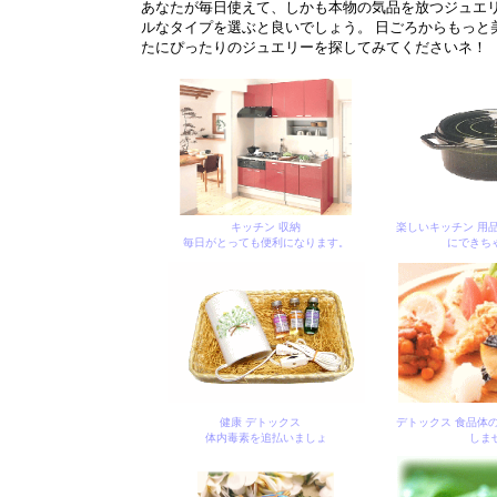
あなたが毎日使えて、しかも本物の気品を放つジュエ
ルなタイプを選ぶと良いでしょう。 日ごろからもっと
たにぴったりのジュエリーを探してみてくださいネ！
キッチン 収納
楽しいキッチン 用
毎日がとっても便利になります。
にできち
健康 デトックス
デトックス 食品体
体内毒素を追払いましょ
しま