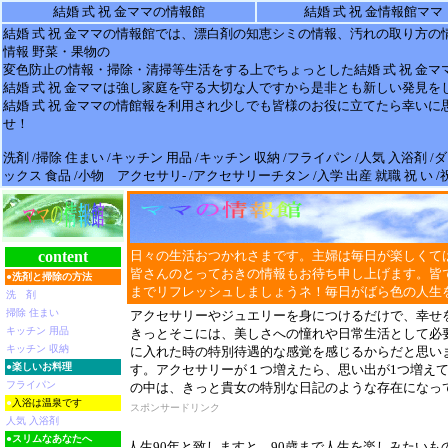
結婚 式 祝 金ママの情報館
結婚 式 祝 金情報館ママ
結婚 式 祝 金
ママの
情報
館では、漂白剤の知恵シミの
情報
、汚れの取り方の
情報 野菜・果物の
変色防止の
情報
・掃除・清掃等生活をする上でちょっとした
結婚 式 祝 金
マ
結婚 式 祝 金
ママは強し家庭を守る大切な人ですから是非とも新しい発見を
結婚 式 祝 金
ママの情館報を利用され少しでも皆様のお役に立てたら幸いに
せ！
洗剤 /掃除 住まい /キッチン 用品 /キッチン 収納 /フライパン /人気 入浴剤 
ックス 食品 /小物 アクセサリ- /アクセサリーチタン /入学 出産 就職 祝 い 
content
日々の生活おつかれさまです。主婦は毎日が楽しくて
皆さんのとっておきの情報もお待ち申し上げます。皆
●
洗剤と掃除の方法
までリフレッシュしましょうネ！毎日がばら色の人生
洗 剤
掃除 住まい
アクセサリーやジュエリーを身につけるだけで、幸せ
キッチン 用品
きっとそこには、美しさへの憧れや日常生活として必
キッチン 収納
に入れた時の特別待遇的な感覚を感じるからだと思い
●
楽しいお料理
す。アクセサリーが１つ増えたら、思い出が1つ増えて
フライパン
の中は、きっと貴女の特別な日記のような存在になっ
●
入浴は温泉です
スポンサードリンク
人気 入浴剤
●
スリムなあなたへ
人生90年と致しますと、90歳まで人生を楽しみたい