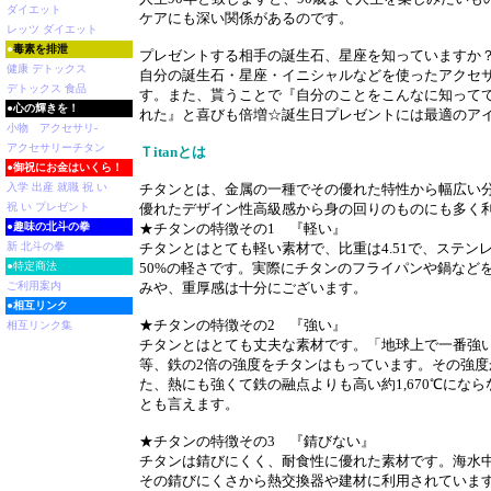
ダイエット
ケアにも深い関係があるのです。
レッツ ダイエット
●
毒素を排泄
プレゼントする相手の誕生石、星座を知っていますか
健康 デトックス
自分の誕生石・星座・イニシャルなどを使ったアクセ
デトックス 食品
す。また、貰うことで『自分のことをこんなに知って
●
心の輝きを！
れた』と喜びも倍増☆誕生日プレゼントには最適のア
小物 アクセサリ-
アクセサリーチタン
Ｔitanとは
●
御祝にお金はいくら！
入学 出産 就職 祝 い
チタンとは、金属の一種でその優れた特性から幅広い
祝 い プレゼント
優れたデザイン性高級感から身の回りのものにも多く
●
趣味の北斗の拳
★チタンの特徴その1 『軽い』
新 北斗の拳
チタンとはとても軽い素材で、比重は4.51で、ステン
●特定商法
50%の軽さです。実際にチタンのフライパンや鍋など
ご利用案内
みや、重厚感は十分にございます。
●
相互リンク
★チタンの特徴その2 『強い』
相互リンク集
チタンとはとても丈夫な素材です。「地球上で一番強
等、鉄の2倍の強度をチタンはもっています。その強度
た、熱にも強くて鉄の融点よりも高い約1,670℃にな
とも言えます。
★チタンの特徴その3 『錆びない』
チタンは錆びにくく、耐食性に優れた素材です。海水
その錆びにくさから熱交換器や建材に利用されていま