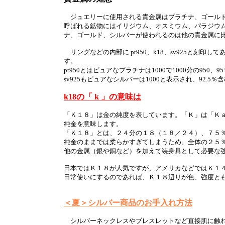
ジュエリーに使用される貴金属はプラチナ、ゴールド
呼ばれる鉱物にはイリジウム、オスミウム、パラジウ
ナ、ゴールド、シルバーが使われるのは他の貴金属に
リングなどの内部に pt950、k18、sv925と刻印
す。
pt950とはピュアなプラチナは1000で1000分の95
sv925もピュアなシルバーは1000と表示され、92.5
k18の「 k 」の意味は
「Ｋ１８」は金の純度を表しています。「Ｋ」は「Ｋ
純金を意味します。
「Ｋ１８」とは、２４分の１８（１８／２４）、７５
純金のままでは柔らかすぎてしまうため、全体の２５
他の金属（銀や銅など）を加えて装身具として必要な
日本ではＫ１８が人気ですが、アメリカなどではＫ１
日常使いにするのであれば、Ｋ１８辺りが色、強度と
＜夏＞シルバー商品のお手入れ方法
シルバーネックレスやブレスレットなど直接肌に触れ