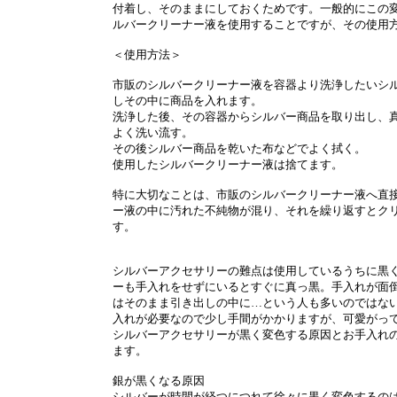
付着し、そのままにしておくためです。一般的にこの
ルバークリーナー液を使用することですが、その使用
＜使用方法＞
市販のシルバークリーナー液を容器より洗浄したいシ
しその中に商品を入れます。
洗浄した後、その容器からシルバー商品を取り出し、
よく洗い流す。
その後シルバー商品を乾いた布などでよく拭く。
使用したシルバークリーナー液は捨てます。
特に大切なことは、市販のシルバークリーナー液へ直
ー液の中に汚れた不純物が混り、それを繰り返すとク
す。
シルバーアクセサリーの難点は使用しているうちに黒
ーも手入れをせずにいるとすぐに真っ黒。手入れが面
はそのまま引き出しの中に…という人も多いのではな
入れが必要なので少し手間がかかりますが、可愛がっ
シルバーアクセサリーが黒く変色する原因とお手入れ
ます。
銀が黒くなる原因
シルバーが時間が経つにつれて徐々に黒く変色するの