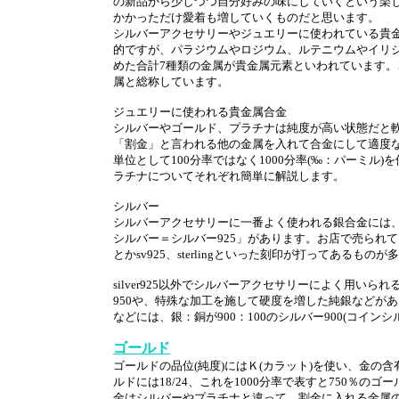
の新品から少しづつ自分好みの味にしていくという楽
かかっただけ愛着も増していくものだと思います。
シルバーアクセサリーやジュエリーに使われている貴
的ですが、パラジウムやロジウム、ルテニウムやイリ
めた合計7種類の金属が貴金属元素といわれています。
属と総称しています。
ジュエリーに使われる貴金属合金
シルバーやゴールド、プラチナは純度が高い状態だと
「割金」と言われる他の金属を入れて合金にして適度な
単位として100分率ではなく1000分率(‰：パーミル
ラチナについてそれぞれ簡単に解説します。
シルバー
シルバーアクセサリーに一番よく使われる銀合金には、銀
シルバー＝シルバー925」があります。お店で売られている
とかsv925、sterlingといった刻印が打ってあるもの
silver925以外でシルバーアクセサリーによく用いら
950や、特殊な加工を施して硬度を増した純銀などが
などには、銀：銅が900：100のシルバー900(コイ
ゴールド
ゴールドの品位(純度)にはＫ(カラット)を使い、金の含有
ルドには18/24、これを1000分率で表すと750％
金はシルバーやプラチナと違って、割金に入れる金属