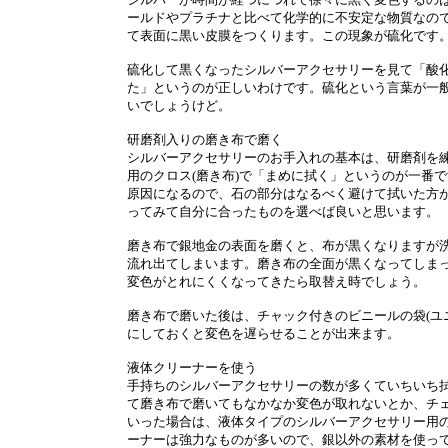
ールドやプラチナと比べて化学的に不安定な物質なの
て表面に黒い皮膜をつくります。この現象が硫化です
硫化して黒くなったシルバーアクセサリーを見て「酸
た」というのが正しいわけです。硫化という言葉が一
いでしょうけど。
研磨剤入りの磨き布で磨く
シルバーアクセサリーのお手入れの基本は、研磨剤を
用のクロス(磨き布)で「まめに拭く」というのが一番
原因になるので、石の部分はなるべく避けて拭いた方
ってみて自分に合ったものを選べば良いと思います。
磨き布で銀地金の表面を磨くと、布が黒くなりますが
流れ出てしまいます。磨き布の全面が黒くなってしま
変色がとれにくくなってきたら取替え時でしょう。
磨き布で磨いた後は、チャック付きのビニールの袋(ユ
にしておくと変色を遅らせることが出来ます。
液体クリーナーを使う
手持ちのシルバーアクセサリーの数が多くていちいち
て磨き布で磨いてもなかなか変色が取れないとか、チ
いった場合は、液体タイプのシルバーアクセサリー用
ーナーは強力なものが多いので、銀以外の素材を使っ