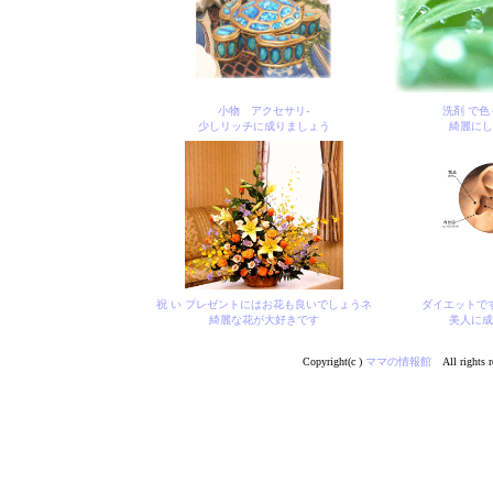
小物 アクセサリ-
洗剤 で色
少しリッチに成りましょう
綺麗にし
祝 い プレゼントにはお花も良いでしょうネ
ダイエットで
綺麗な花が大好きです
美人に成
Copyright(c )
ママの情報館
All rights r