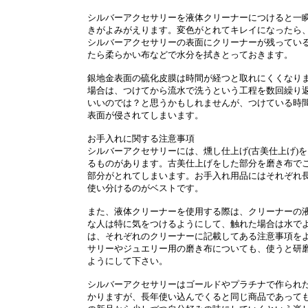
シルバーアクセサリーを液体クリーナーにつけると一
きがよみがえります。変色がとれてキレイになったら
シルバーアクセサリーの表面にクリーナーが残ってい
たら柔らかい布などで水分を拭きとっておきます。
銀地金表面の硫化皮膜は時間が経つと取れにくくなり
場合は、つけてから流水で洗うという工程を数回繰り
いいのでは？と思うかもしれませんが、つけている時
表面が侵されてしまいます。
お手入れに関する注意事項
シルバーアクセサリーには、燻し仕上げ(古美仕上げ)
るものがあります。古美仕上げをした部分を磨き布で
部分がとれてしまいます。お手入れ用品にはそれぞれ
使い分けるのがベストです。
また、液体クリーナーを使用する際は、クリーナーの
な人は特に気をつけるようにして、触れた場合は水で
は、それぞれのクリーナーに記載してある注意事項を
サリーやジュエリー用の磨き布についても、使うと研
ようにして下さい。
シルバーアクセサリーはゴールドやプラチナで作られ
かりますが、長年使い込んでくると同じ商品であって