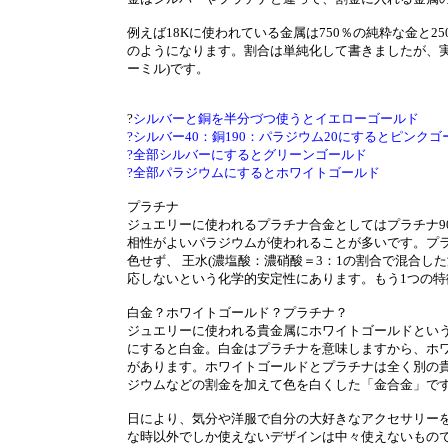
例えば18Kに使われている金属は750％の純粋な金と
のようになります。割合は単純化して書きましたが、実
ーミル)です。
?
シルバーと銅を半分づつ使うとイエローゴールド
?シルバー40：銅190：パラジウム20にするとピンクゴ
?全部シルバーにするとグリーンゴールド
?全部パラジウムにするとホワイトゴールド
プラチナ
ジュエリーに使われるプラチナ合金としてはプラチナ9
相性がよいパラジウムが使われることが多いです。プ
色せず、 王水(濃塩酸：濃硝酸＝3：1の割合で混合し
応しないという化学的安定性にあります。もう1つの
白金？ホワイトゴールド？プラチナ？
ジュエリーに使われる貴金属にホワイトゴールドという
にすると白金。白金はプラチナを意味しますから、ホ
があります。ホワイトゴールドとプラチナは全く別の
ジウムなどの割金を加えて色を白くした「金合金」で
日により、気分や洋服で自分の大好きなアクセサリーを
な時以外でしか使えないデザインは中々使えないもの