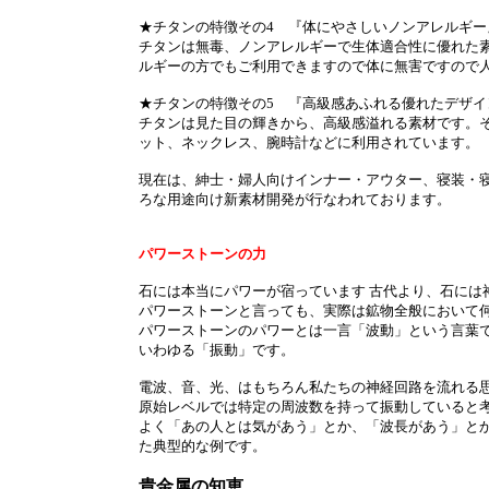
★チタンの特徴その4 『体にやさしいノンアレルギー
チタンは無毒、ノンアレルギーで生体適合性に優れた素
ルギーの方でもご利用できますので体に無害ですので
★チタンの特徴その5 『高級感あふれる優れたデザイ
チタンは見た目の輝きから、高級感溢れる素材です。
ット、ネックレス、腕時計などに利用されています。
現在は、紳士・婦人向けインナー・アウター、寝装・
ろな用途向け新素材開発が行なわれております。
パワーストーンの力
石には本当にパワーが宿っています 古代より、石には
パワーストーンと言っても、実際は鉱物全般において
パワーストーンのパワーとは一言「波動」という言葉で
いわゆる「振動」です。
電波、音、光、はもちろん私たちの神経回路を流れる
原始レベルでは特定の周波数を持って振動していると
よく「あの人とは気があう」とか、「波長があう」と
た典型的な例です。
貴金属の知恵