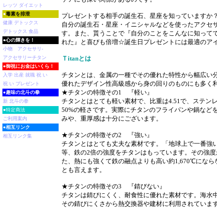
レッツ ダイエット
●
毒素を排泄
プレゼントする相手の誕生石、星座を知っていますか
健康 デトックス
自分の誕生石・星座・イニシャルなどを使ったアクセ
デトックス 食品
す。また、貰うことで『自分のことをこんなに知って
●
心の輝きを！
れた』と喜びも倍増☆誕生日プレゼントには最適のア
小物 アクセサリ-
アクセサリーチタン
Ｔitanとは
●
御祝にお金はいくら！
チタンとは、金属の一種でその優れた特性から幅広い
入学 出産 就職 祝 い
優れたデザイン性高級感から身の回りのものにも多く
祝 い プレゼント
★チタンの特徴その1 『軽い』
●
趣味の北斗の拳
チタンとはとても軽い素材で、比重は4.51で、ステン
新 北斗の拳
50%の軽さです。実際にチタンのフライパンや鍋など
●特定商法
みや、重厚感は十分にございます。
ご利用案内
●
相互リンク
★チタンの特徴その2 『強い』
相互リンク集
チタンとはとても丈夫な素材です。「地球上で一番強
等、鉄の2倍の強度をチタンはもっています。その強度
た、熱にも強くて鉄の融点よりも高い約1,670℃にな
とも言えます。
★チタンの特徴その3 『錆びない』
チタンは錆びにくく、耐食性に優れた素材です。海水
その錆びにくさから熱交換器や建材に利用されていま