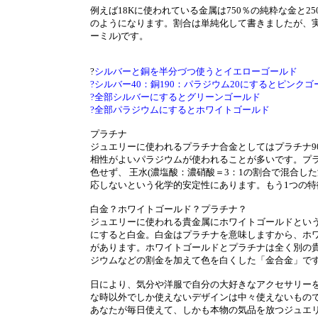
例えば18Kに使われている金属は750％の純粋な金と
のようになります。割合は単純化して書きましたが、実
ーミル)です。
?
シルバーと銅を半分づつ使うとイエローゴールド
?シルバー40：銅190：パラジウム20にするとピンクゴ
?全部シルバーにするとグリーンゴールド
?全部パラジウムにするとホワイトゴールド
プラチナ
ジュエリーに使われるプラチナ合金としてはプラチナ9
相性がよいパラジウムが使われることが多いです。プ
色せず、 王水(濃塩酸：濃硝酸＝3：1の割合で混合し
応しないという化学的安定性にあります。もう1つの
白金？ホワイトゴールド？プラチナ？
ジュエリーに使われる貴金属にホワイトゴールドという
にすると白金。白金はプラチナを意味しますから、ホ
があります。ホワイトゴールドとプラチナは全く別の
ジウムなどの割金を加えて色を白くした「金合金」で
日により、気分や洋服で自分の大好きなアクセサリーを
な時以外でしか使えないデザインは中々使えないもの
あなたが毎日使えて、しかも本物の気品を放つジュエ