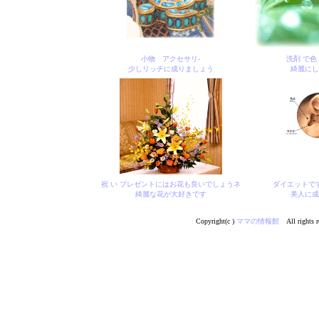
小物 アクセサリ-
洗剤 で色
少しリッチに成りましょう
綺麗にし
祝 い プレゼントにはお花も良いでしょうネ
ダイエットで
綺麗な花が大好きです
美人に成
Copyright(c )
ママの情報館
All rights r