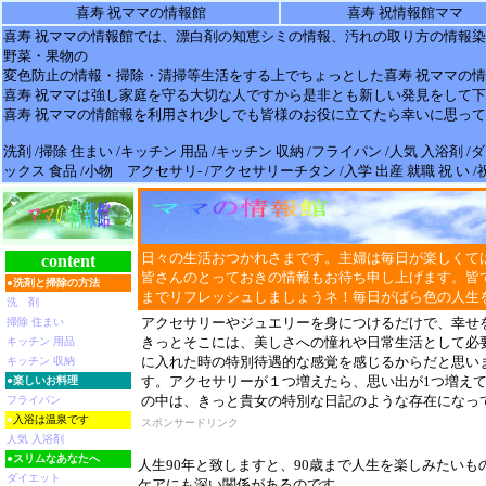
喜寿 祝ママの情報館
喜寿 祝情報館ママ
喜寿 祝
ママの
情報
館では、漂白剤の知恵シミの
情報
、汚れの取り方の情報染
野菜・果物の
変色防止の
情報
・掃除・清掃等生活をする上でちょっとした
喜寿 祝
ママの
情
喜寿 祝
ママは強し家庭を守る大切な人ですから是非とも新しい発見をして下
喜寿 祝
ママの情館報を利用され少しでも皆様のお役に立てたら幸いに思って
洗剤 /掃除 住まい /キッチン 用品 /キッチン 収納 /フライパン /人気 入浴剤 
ックス 食品 /小物 アクセサリ- /アクセサリーチタン /入学 出産 就職 祝 い 
日々の生活おつかれさまです。主婦は毎日が楽しくて
content
皆さんのとっておきの情報もお待ち申し上げます。皆
●
洗剤と掃除の方法
までリフレッシュしましょうネ！毎日がばら色の人生
洗 剤
アクセサリーやジュエリーを身につけるだけで、幸せ
掃除 住まい
きっとそこには、美しさへの憧れや日常生活として必
キッチン 用品
に入れた時の特別待遇的な感覚を感じるからだと思い
キッチン 収納
す。アクセサリーが１つ増えたら、思い出が1つ増えて
●
楽しいお料理
の中は、きっと貴女の特別な日記のような存在になっ
フライパン
●
入浴は温泉です
スポンサードリンク
人気 入浴剤
●
スリムなあなたへ
人生90年と致しますと、90歳まで人生を楽しみたい
ダイエット
ケアにも深い関係があるのです。