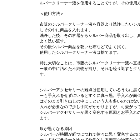
ルバークリーナー液を使用することですが、その使用
＜使用方法＞
市販のシルバークリーナー液を容器より洗浄したいシ
しその中に商品を入れます。
洗浄した後、その容器からシルバー商品を取り出し、
よく洗い流す。
その後シルバー商品を乾いた布などでよく拭く。
使用したシルバークリーナー液は捨てます。
特に大切なことは、市販のシルバークリーナー液へ直
ー液の中に汚れた不純物が混り、それを繰り返すとク
す。
シルバーアクセサリーの難点は使用しているうちに黒
ーも手入れをせずにいるとすぐに真っ黒。手入れが面
はそのまま引き出しの中に…という人も多いのではな
入れが必要なので少し手間がかかりますが、可愛がっ
シルバーアクセサリーが黒く変色する原因とお手入れ
ます。
銀が黒くなる原因
シルバーが時間が経つにつれて徐々に黒く変色するの
ールドやプラチナと比べて化学的に不安定な物質なの