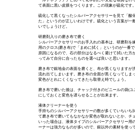
て表面に黒い皮膜をつくります。この現象が硫化です
硫化して黒くなったシルバーアクセサリーを見て「酸
た」というのが正しいわけです。硫化という言葉が一
いでしょうけど。
研磨剤入りの磨き布で磨く
シルバーアクセサリーのお手入れの基本は、研磨剤を
用のクロス(磨き布)で「まめに拭く」というのが一番
原因になるので、石の部分はなるべく避けて拭いた方
ってみて自分に合ったものを選べば良いと思います。
磨き布で銀地金の表面を磨くと、布が黒くなりますが
流れ出てしまいます。磨き布の全面が黒くなってしま
変色がとれにくくなってきたら取替え時でしょう。
磨き布で磨いた後は、チャック付きのビニールの袋(ユ
にしておくと変色を遅らせることが出来ます。
液体クリーナーを使う
手持ちのシルバーアクセサリーの数が多くていちいち
て磨き布で磨いてもなかなか変色が取れないとか、チ
いった場合は、液体タイプのシルバーアクセサリー用
ーナーは強力なものが多いので、銀以外の素材を使っ