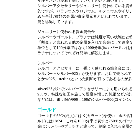
かかっただけ愛着も増していくものだと思います。
シルバーアクセサリーやジュエリーに使われている貴
的ですが、パラジウムやロジウム、ルテニウムやイリ
めた合計7種類の金属が貴金属元素といわれています。
属と総称しています。
ジュエリーに使われる貴金属合金
シルバーやゴールド、プラチナは純度が高い状態だと
「割金」と言われる他の金属を入れて合金にして適度な
単位として100分率ではなく1000分率(‰：パーミル
ラチナについてそれぞれ簡単に解説します。
シルバー
シルバーアクセサリーに一番よく使われる銀合金には、銀
シルバー＝シルバー925」があります。お店で売られている
とかsv925、sterlingといった刻印が打ってあるもの
silver925以外でシルバーアクセサリーによく用いら
950や、特殊な加工を施して硬度を増した純銀などが
などには、銀：銅が900：100のシルバー900(コイ
ゴールド
ゴールドの品位(純度)にはＫ(カラット)を使い、金の含有
ルドには18/24、これを1000分率で表すと750％
金はシルバーやプラチナと違って、割金に入れる金属