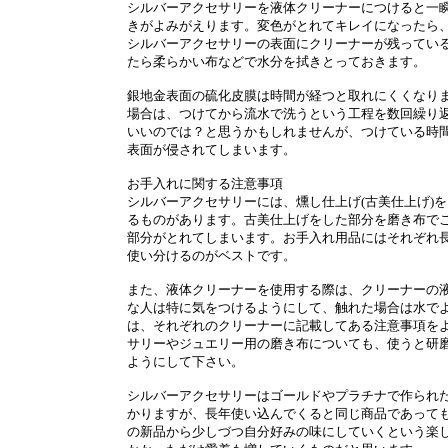
シルバーアクセサリーを液体クリーナーにつけると一
きがよみがえります。変色がとれてキレイになったら
シルバーアクセサリーの表面にクリーナーが残ってい
たら柔らかい布などで水分を拭きとっておきます。
銀地金表面の硫化皮膜は時間が経つと取れにくくなり
場合は、つけてから流水で洗うという工程を数回繰り
いいのでは？と思うかもしれませんが、つけている時
表面が侵されてしまいます。
お手入れに関する注意事項
シルバーアクセサリーには、燻し仕上げ(古美仕上げ)
るものがあります。古美仕上げをした部分を磨き布で
部分がとれてしまいます。お手入れ用品にはそれぞれ
使い分けるのがベストです。
また、液体クリーナーを使用する際は、クリーナーの
な人は特に気をつけるようにして、触れた場合は水で
は、それぞれのクリーナーに記載してある注意事項を
サリーやジュエリー用の磨き布についても、使うと研
ようにして下さい。
シルバーアクセサリーはゴールドやプラチナで作られ
かりますが、長年使い込んでくると同じ商品であって
の新品から少しづつ自分好みの味にしていくという楽