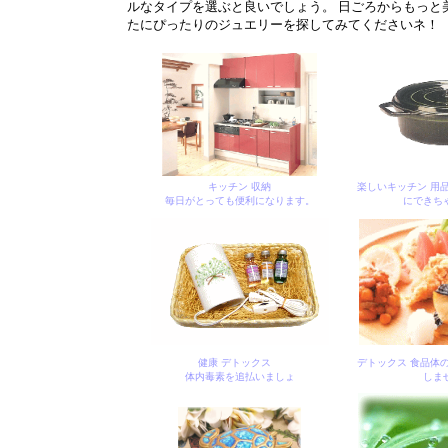
ルなタイプを選ぶと良いでしょう。 日ごろからもっと
たにぴったりのジュエリーを探してみてくださいネ！
キッチン 収納
楽しいキッチン 用
毎日がとっても便利になります。
にできち
健康 デトックス
デトックス 食品体
体内毒素を追払いましょ
しま