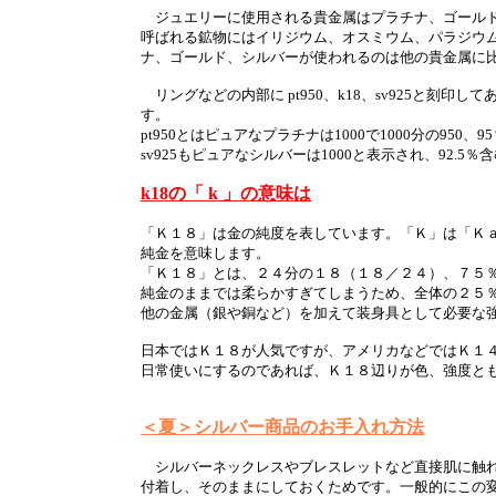
ジュエリーに使用される貴金属はプラチナ、ゴールド
呼ばれる鉱物にはイリジウム、オスミウム、パラジウ
ナ、ゴールド、シルバーが使われるのは他の貴金属に
リングなどの内部に pt950、k18、sv925と刻印
す。
pt950とはピュアなプラチナは1000で1000分の95
sv925もピュアなシルバーは1000と表示され、92.5
k18の「 k 」の意味は
「Ｋ１８」は金の純度を表しています。「Ｋ」は「Ｋ
純金を意味します。
「Ｋ１８」とは、２４分の１８（１８／２４）、７５
純金のままでは柔らかすぎてしまうため、全体の２５
他の金属（銀や銅など）を加えて装身具として必要な
日本ではＫ１８が人気ですが、アメリカなどではＫ１
日常使いにするのであれば、Ｋ１８辺りが色、強度と
＜夏＞シルバー商品のお手入れ方法
シルバーネックレスやブレスレットなど直接肌に触れ
付着し、そのままにしておくためです。一般的にこの