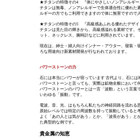
★チタンの特徴その4 『体にやさしいノンアレルギー
チタンは無毒、ノンアレルギーで生体適合性に優れた素
ルギーの方でもご利用できますので体に無害ですので
★チタンの特徴その5 『高級感あふれる優れたデザイ
チタンは見た目の輝きから、高級感溢れる素材です。
ット、ネックレス、腕時計などに利用されています。
現在は、紳士・婦人向けインナー・アウター、寝装・
ろな用途向け新素材開発が行なわれております。
パワーストーンの力
石には本当にパワーが宿っています 古代より、石には
パワーストーンと言っても、実際は鉱物全般において
パワーストーンのパワーとは一言「波動」という言葉で
いわゆる「振動」です。
電波、音、光、はもちろん私たちの神経回路を流れる
原始レベルでは特定の周波数を持って振動していると
よく「あの人とは気があう」とか、「波長があう」と
た典型的な例です。
貴金属の知恵