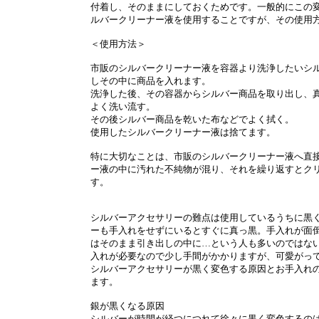
付着し、そのままにしておくためです。一般的にこの
ルバークリーナー液を使用することですが、その使用
＜使用方法＞
市販のシルバークリーナー液を容器より洗浄したいシ
しその中に商品を入れます。
洗浄した後、その容器からシルバー商品を取り出し、
よく洗い流す。
その後シルバー商品を乾いた布などでよく拭く。
使用したシルバークリーナー液は捨てます。
特に大切なことは、市販のシルバークリーナー液へ直
ー液の中に汚れた不純物が混り、それを繰り返すとク
す。
シルバーアクセサリーの難点は使用しているうちに黒
ーも手入れをせずにいるとすぐに真っ黒。手入れが面
はそのまま引き出しの中に…という人も多いのではな
入れが必要なので少し手間がかかりますが、可愛がっ
シルバーアクセサリーが黒く変色する原因とお手入れ
ます。
銀が黒くなる原因
シルバーが時間が経つにつれて徐々に黒く変色するの