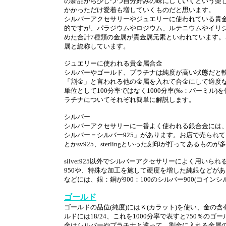
の新品から少しづつ自分好みの味にしていくという楽
かかっただけ愛着も増していくものだと思います。
シルバーアクセサリーやジュエリーに使われている貴
的ですが、パラジウムやロジウム、ルテニウムやイリ
めた合計7種類の金属が貴金属元素といわれています。
属と総称しています。
ジュエリーに使われる貴金属合金
シルバーやゴールド、プラチナは純度が高い状態だと
「割金」と言われる他の金属を入れて合金にして適度な
単位として100分率ではなく1000分率(‰：パーミル
ラチナについてそれぞれ簡単に解説します。
シルバー
シルバーアクセサリーに一番よく使われる銀合金には、銀
シルバー＝シルバー925」があります。お店で売られている
とかsv925、sterlingといった刻印が打ってあるもの
silver925以外でシルバーアクセサリーによく用いら
950や、特殊な加工を施して硬度を増した純銀などが
などには、銀：銅が900：100のシルバー900(コイ
ゴールド
ゴールドの品位(純度)にはＫ(カラット)を使い、金の含有
ルドには18/24、これを1000分率で表すと750％
金はシルバーやプラチナと違って、割金に入れる金属