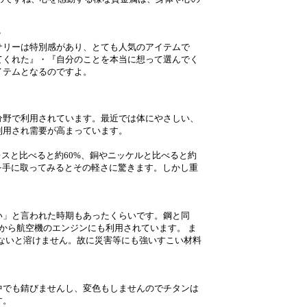
？
サリーは特別感があり、とても人気のアイテムで
てくれた』・『自分のことを本当に想って選んでく
イテムとなるのですよ。
分野で利用されています。最近では体にやさしい、
利用され需要が高まっています。
レスと比べると約60%、銅やニッケルと比べると約
を手に取ってみるとその軽さに驚きます。しかし重
い」と言われた時期もあったくらいです。鋼と同
から航空機のエンジンにも利用されています。 ま
らないと溶けません。故に災害等にも強いすこい材料
中でも錆びませんし、変色もしませんのでチタンは
す。