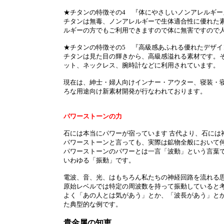
★チタンの特徴その4 『体にやさしいノンアレルギー
チタンは無毒、ノンアレルギーで生体適合性に優れた素
ルギーの方でもご利用できますので体に無害ですので
★チタンの特徴その5 『高級感あふれる優れたデザイ
チタンは見た目の輝きから、高級感溢れる素材です。
ット、ネックレス、腕時計などに利用されています。
現在は、紳士・婦人向けインナー・アウター、寝装・
ろな用途向け新素材開発が行なわれております。
パワーストーンの力
石には本当にパワーが宿っています 古代より、石には
パワーストーンと言っても、実際は鉱物全般において
パワーストーンのパワーとは一言「波動」という言葉で
いわゆる「振動」です。
電波、音、光、はもちろん私たちの神経回路を流れる
原始レベルでは特定の周波数を持って振動していると
よく「あの人とは気があう」とか、「波長があう」と
た典型的な例です。
貴金属の知恵