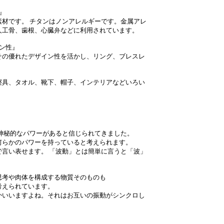
』
材です。 チタンはノンアレルギーです。金属アレ
人工骨、歯根、心臓弁などに利用されています。
ン性』
その優れたデザイン性を活かし、リング、ブレスレ
寝具、タオル、靴下、帽子、インテリアなどいろい
神秘的なパワーがあると信じられてきました。
何らかのパワーを持っていると考えられます。
言い表せます。 「波動」とは簡単に言うと「波」
思考や肉体を構成する物質そのものも
考えられています。
かいいますよね。それはお互いの振動がシンクロし