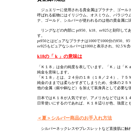
ジュエリーに使用される貴金属はプラチナ、ゴールド
呼ばれる鉱物にはイリジウム、オスミウム、パラジウ
ナ、ゴールド、シルバーが使われるのは他の貴金属に
リングなどの内部に pt950、k18、sv925と刻印
す。
pt950とはピュアなプラチナは1000で1000分の95
sv925もピュアなシルバーは1000と表示され、92.5
k18の「 k 」の意味は
「Ｋ１８」は金の純度を表しています。「Ｋ」は「Ｋ
純金を意味します。
「Ｋ１８」とは、２４分の１８（１８／２４）、７５
純金のままでは柔らかすぎてしまうため、全体の２５
他の金属（銀や銅など）を加えて装身具として必要な
日本ではＫ１８が人気ですが、アメリカなどではＫ１
日常使いにするのであれば、Ｋ１８辺りが色、強度と
＜夏＞シルバー商品のお手入れ方法
シルバーネックレスやブレスレットなど直接肌に触れ