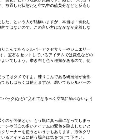
で、放置した状態だと空気中の硫黄分などと反応し
。
化した」という人が結構いますが、本当は「硫化し
般的ではないので、この言い方はなかなか定着しな
練りこんであるシルバーアクセサリーやジュエリー
です。宝石をセットしているアイテムでは変色などの
がよいでしょう。磨き布も色々種類があるので、使
洗ってはダメですよ。練りこんである研磨剤が全部
ってもしばらくは使えますが、磨いてもシルバーの
ニパック)などに入れてなるべく空気に触れないよう
拭くのが面倒とか、もう既に真っ黒になってしまっ
ェーンや凹凸の多いアイテムの変色を除去したいと
のクリーナーを使うという手もあります。液体クリ
ているアイテムに使う場合は気をつけて下さい。