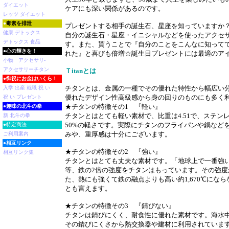
ダイエット
ケアにも深い関係があるのです。
レッツ ダイエット
●
毒素を排泄
プレゼントする相手の誕生石、星座を知っていますか
健康 デトックス
自分の誕生石・星座・イニシャルなどを使ったアクセ
デトックス 食品
す。また、貰うことで『自分のことをこんなに知って
●
心の輝きを！
れた』と喜びも倍増☆誕生日プレゼントには最適のア
小物 アクセサリ-
アクセサリーチタン
Ｔitanとは
●
御祝にお金はいくら！
チタンとは、金属の一種でその優れた特性から幅広い
入学 出産 就職 祝 い
優れたデザイン性高級感から身の回りのものにも多く
祝 い プレゼント
★チタンの特徴その1 『軽い』
●
趣味の北斗の拳
チタンとはとても軽い素材で、比重は4.51で、ステン
新 北斗の拳
50%の軽さです。実際にチタンのフライパンや鍋など
●特定商法
みや、重厚感は十分にございます。
ご利用案内
●
相互リンク
★チタンの特徴その2 『強い』
相互リンク集
チタンとはとても丈夫な素材です。「地球上で一番強
等、鉄の2倍の強度をチタンはもっています。その強度
た、熱にも強くて鉄の融点よりも高い約1,670℃にな
とも言えます。
★チタンの特徴その3 『錆びない』
チタンは錆びにくく、耐食性に優れた素材です。海水
その錆びにくさから熱交換器や建材に利用されていま