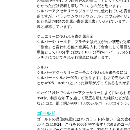
の新品から少しづつ自分好みの味にしていくという楽
かかっただけ愛着も増していくものだと思います。
シルバーアクセサリーやジュエリーに使われている貴
的ですが、パラジウムやロジウム、ルテニウムやイリ
めた合計7種類の金属が貴金属元素といわれています。
属と総称しています。
ジュエリーに使われる貴金属合金
シルバーやゴールド、プラチナは純度が高い状態だと
「割金」と言われる他の金属を入れて合金にして適度な
単位として100分率ではなく1000分率(‰：パーミル
ラチナについてそれぞれ簡単に解説します。
シルバー
シルバーアクセサリーに一番よく使われる銀合金には、銀
シルバー＝シルバー925」があります。お店で売られている
とかsv925、sterlingといった刻印が打ってあるもの
silver925以外でシルバーアクセサリーによく用いら
950や、特殊な加工を施して硬度を増した純銀などが
などには、銀：銅が900：100のシルバー900(コイ
ゴールド
ゴールドの品位(純度)にはＫ(カラット)を使い、金の含有
ルドには18/24、これを1000分率で表すと750％
金はシルバーやプラチナと違って、割金に入れる金属