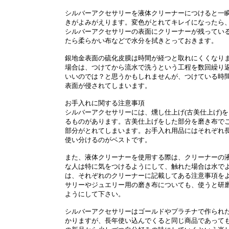
シルバーアクセサリーを液体クリーナーにつけると一
きがよみがえります。変色がとれてキレイになったら
シルバーアクセサリーの表面にクリーナーが残ってい
たら柔らかい布などで水分を拭きとっておきます。
銀地金表面の硫化皮膜は時間が経つと取れにくくなり
場合は、つけてから流水で洗うという工程を数回繰り
いいのでは？と思うかもしれませんが、つけている時
表面が侵されてしまいます。
お手入れに関する注意事項
シルバーアクセサリーには、燻し仕上げ(古美仕上げ)
るものがあります。古美仕上げをした部分を磨き布で
部分がとれてしまいます。お手入れ用品にはそれぞれ
使い分けるのがベストです。
また、液体クリーナーを使用する際は、クリーナーの
な人は特に気をつけるようにして、触れた場合は水で
は、それぞれのクリーナーに記載してある注意事項を
サリーやジュエリー用の磨き布についても、使うと研
ようにして下さい。
シルバーアクセサリーはゴールドやプラチナで作られ
かりますが、長年使い込んでくると同じ商品であって