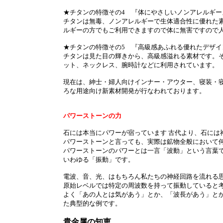
★チタンの特徴その4 『体にやさしいノンアレルギー
チタンは無毒、ノンアレルギーで生体適合性に優れた素
ルギーの方でもご利用できますので体に無害ですので
★チタンの特徴その5 『高級感あふれる優れたデザイ
チタンは見た目の輝きから、高級感溢れる素材です。
ット、ネックレス、腕時計などに利用されています。
現在は、紳士・婦人向けインナー・アウター、寝装・
ろな用途向け新素材開発が行なわれております。
パワーストーンの力
石には本当にパワーが宿っています 古代より、石には
パワーストーンと言っても、実際は鉱物全般において
パワーストーンのパワーとは一言「波動」という言葉で
いわゆる「振動」です。
電波、音、光、はもちろん私たちの神経回路を流れる
原始レベルでは特定の周波数を持って振動していると
よく「あの人とは気があう」とか、「波長があう」と
た典型的な例です。
貴金属の知恵