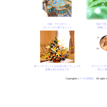
小物 アクセサリ-
洗剤 で色
少しリッチに成りましょう
綺麗にし
祝 い プレゼントにはお花も良いでしょうネ
ダイエットで
綺麗な花が大好きです
美人に成
Copyright(c )
ママの情報館
All rights r