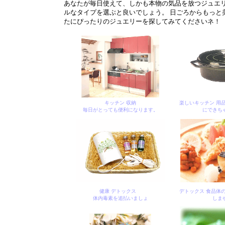
あなたが毎日使えて、しかも本物の気品を放つジュエ
ルなタイプを選ぶと良いでしょう。 日ごろからもっと
たにぴったりのジュエリーを探してみてくださいネ！
キッチン 収納
楽しいキッチン 用
毎日がとっても便利になります。
にできち
健康 デトックス
デトックス 食品体
体内毒素を追払いましょ
しま