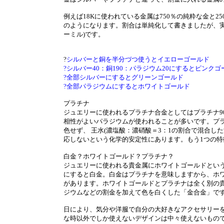
例えば18Kに使われている金属は750％の純粋な金と
のようになります。割合は単純化して書きましたが、実
ーミル)です。
?
シルバーと銅を半分づつ使うとイエローゴールド
?シルバー40：銅190：パラジウム20にするとピンクゴ
?全部シルバーにするとグリーンゴールド
?全部パラジウムにするとホワイトゴールド
プラチナ
ジュエリーに使われるプラチナ合金としてはプラチナ9
相性がよいパラジウムが使われることが多いです。プ
色せず、 王水(濃塩酸：濃硝酸＝3：1の割合で混合し
応しないという化学的安定性にあります。もう1つの
白金？ホワイトゴールド？プラチナ？
ジュエリーに使われる貴金属にホワイトゴールドという
にすると白金。白金はプラチナを意味しますから、ホ
があります。ホワイトゴールドとプラチナは全く別の
ジウムなどの割金を加えて色を白くした「金合金」で
日により、気分や洋服で自分の大好きなアクセサリーを
な時以外でしか使えないデザインは中々使えないもの