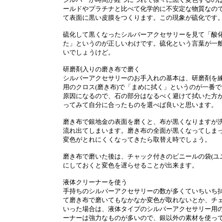
ールドやプラチナと比べて化学的に不安定な物質なの
て表面に黒い皮膜をつくります。この現象が硫化です
硫化して黒くなったシルバーアクセサリーを見て「酸
た」というのが正しいわけです。硫化という言葉が一
いでしょうけど。
研磨剤入りの磨き布で磨く
シルバーアクセサリーのお手入れの基本は、研磨剤を
用のクロス(磨き布)で「まめに拭く」というのが一番
原因になるので、石の部分はなるべく避けて拭いた方
ってみて自分に合ったものを選べば良いと思います。
磨き布で銀地金の表面を磨くと、布が黒くなりますが
流れ出てしまいます。磨き布の全面が黒くなってしま
変色がとれにくくなってきたら取替え時でしょう。
磨き布で磨いた後は、チャック付きのビニールの袋(ユ
にしておくと変色を遅らせることが出来ます。
液体クリーナーを使う
手持ちのシルバーアクセサリーの数が多くていちいち
て磨き布で磨いてもなかなか変色が取れないとか、チ
いった場合は、液体タイプのシルバーアクセサリー用
ーナーは強力なものが多いので、銀以外の素材を使っ