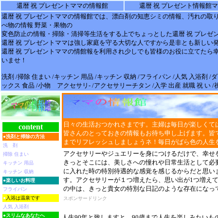
還暦 祝 プレゼントママの情報館
還暦 祝 プレゼント情報館
還暦 祝 プレゼント
ママの
情報
館では、漂白剤の知恵シミの
情報
、汚れの取
べ物の情報 野菜・果物の
変色防止の
情報
・掃除・清掃等生活をする上でちょっとした
還暦 祝 プレゼ
還暦 祝 プレゼント
ママは強し家庭を守る大切な人ですから是非とも新しい
還暦 祝 プレゼント
ママの情館報を利用され少しでも皆様のお役に立てたら
いませ！
洗剤 /掃除 住まい /キッチン 用品 /キッチン 収納 /フライパン /人気 入浴剤 
ックス 食品 /小物 アクセサリ- /アクセサリーチタン /入学 出産 就職 祝 い 
日々の生活おつかれさまです。主婦は毎日が楽しくて
content
皆さんのとっておきの情報もお待ち申し上げます。皆
●
洗剤と掃除の方法
までリフレッシュしましょうネ！毎日がばら色の人生
洗 剤
アクセサリーやジュエリーを身につけるだけで、幸せ
掃除 住まい
きっとそこには、美しさへの憧れや日常生活として必
キッチン 用品
に入れた時の特別待遇的な感覚を感じるからだと思い
キッチン 収納
す。アクセサリーが１つ増えたら、思い出が1つ増えて
●
楽しいお料理
の中は、きっと貴女の特別な日記のような存在になっ
フライパン
●
入浴は温泉です
スポンサードリンク
人気 入浴剤
●
スリムなあなたへ
人生90年と致しますと、90歳まで人生を楽しみたい