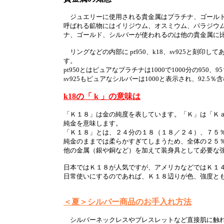
ジュエリーに使用される貴金属はプラチナ、ゴールド
呼ばれる鉱物にはイリジウム、オスミウム、パラジウ
ナ、ゴールド、シルバーが使われるのは他の貴金属に
リングなどの内部に pt950、k18、sv925と刻印
す。
pt950とはピュアなプラチナは1000で1000分の95
sv925もピュアなシルバーは1000と表示され、92.5
k18の「 k 」の意味は
「Ｋ１８」は金の純度を表しています。「Ｋ」は「Ｋ
純金を意味します。
「Ｋ１８」とは、２４分の１８（１８／２４）、７５
純金のままでは柔らかすぎてしまうため、全体の２５
他の金属（銀や銅など）を加えて装身具として必要な
日本ではＫ１８が人気ですが、アメリカなどではＫ１
日常使いにするのであれば、Ｋ１８辺りが色、強度と
＜夏＞シルバー商品のお手入れ方法
シルバーネックレスやブレスレットなど直接肌に触れ