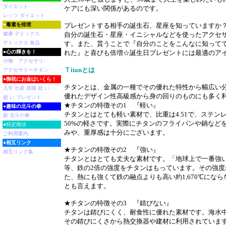
ダイエット
ケアにも深い関係があるのです。
レッツ ダイエット
●
毒素を排泄
プレゼントする相手の誕生石、星座を知っていますか
健康 デトックス
自分の誕生石・星座・イニシャルなどを使ったアクセ
デトックス 食品
す。また、貰うことで『自分のことをこんなに知って
●
心の輝きを！
れた』と喜びも倍増☆誕生日プレゼントには最適のア
小物 アクセサリ-
Ｔitanとは
アクセサリーチタン
●
御祝にお金はいくら！
チタンとは、金属の一種でその優れた特性から幅広い
入学 出産 就職 祝 い
優れたデザイン性高級感から身の回りのものにも多く
祝 い プレゼント
★チタンの特徴その1 『軽い』
●
趣味の北斗の拳
チタンとはとても軽い素材で、比重は4.51で、ステン
新 北斗の拳
50%の軽さです。実際にチタンのフライパンや鍋など
●特定商法
みや、重厚感は十分にございます。
ご利用案内
●
相互リンク
★チタンの特徴その2 『強い』
相互リンク集
チタンとはとても丈夫な素材です。「地球上で一番強
等、鉄の2倍の強度をチタンはもっています。その強度
た、熱にも強くて鉄の融点よりも高い約1,670℃にな
とも言えます。
★チタンの特徴その3 『錆びない』
チタンは錆びにくく、耐食性に優れた素材です。海水
その錆びにくさから熱交換器や建材に利用されていま