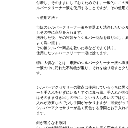
付着し、そのままにしておくためです。一般的にこの
ルバークリーナー液を使用することですが、その使用
＜使用方法＞
市販のシルバークリーナー液を容器より洗浄したいシ
しその中に商品を入れます。
洗浄した後、その容器からシルバー商品を取り出し、
よく洗い流す。
その後シルバー商品を乾いた布などでよく拭く。
使用したシルバークリーナー液は捨てます。
特に大切なことは、市販のシルバークリーナー液へ直
ー液の中に汚れた不純物が混り、それを繰り返すとク
す。
シルバーアクセサリーの難点は使用しているうちに黒
ーも手入れをせずにいるとすぐに真っ黒。手入れが面
はそのまま引き出しの中に…という人も多いのではな
入れが必要なので少し手間がかかりますが、可愛がっ
シルバーアクセサリーが黒く変色する原因とお手入れ
ます。
銀が黒くなる原因
シルバーが時間が経つにつれて徐々に黒く変色するの