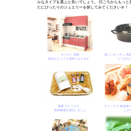
ルなタイプを選ぶと良いでしょう。 日ごろからもっと
たにぴったりのジュエリーを探してみてくださいネ！
キッチン 収納
楽しいキッチン 用
毎日がとっても便利になります。
にできち
健康 デトックス
デトックス 食品体
体内毒素を追払いましょ
しま