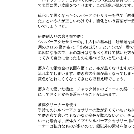
て表面に黒い皮膜をつくります。この現象が硫化です
硫化して黒くなったシルバーアクセサリーを見て「酸
た」というのが正しいわけです。硫化という言葉が一
いでしょうけど。
研磨剤入りの磨き布で磨く
シルバーアクセサリーのお手入れの基本は、研磨剤を
用のクロス(磨き布)で「まめに拭く」というのが一番
原因になるので、石の部分はなるべく避けて拭いた方
ってみて自分に合ったものを選べば良いと思います。
磨き布で銀地金の表面を磨くと、布が黒くなりますが
流れ出てしまいます。磨き布の全面が黒くなってしま
変色がとれにくくなってきたら取替え時でしょう。
磨き布で磨いた後は、チャック付きのビニールの袋(ユ
にしておくと変色を遅らせることが出来ます。
液体クリーナーを使う
手持ちのシルバーアクセサリーの数が多くていちいち
て磨き布で磨いてもなかなか変色が取れないとか、チ
いった場合は、液体タイプのシルバーアクセサリー用
ーナーは強力なものが多いので、銀以外の素材を使っ