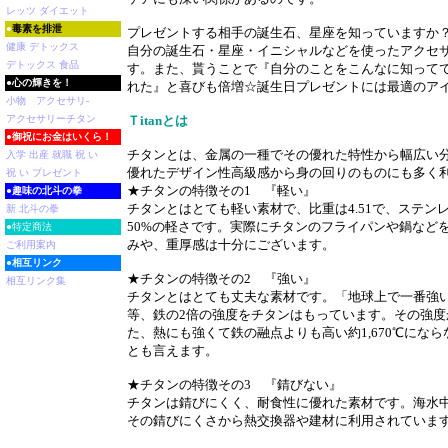
レッツ ダイエット
●
毒素を排泄
プレゼントする相手の誕生石、星座を知っていますか
健康 デトックス
自分の誕生石・星座・イニシャルなどを使ったアクセ
デトックス 食品
す。また、貰うことで『自分のことをこんなに知って
●
心の輝きを！
れた』と喜びも倍増☆誕生日プレゼントには最適のア
小物 アクセサリ-
アクセサリーチタン
Ｔitanとは
●
御祝にお金はいくら！
チタンとは、金属の一種でその優れた特性から幅広い
入学 出産 就職 祝 い
優れたデザイン性高級感から身の回りのものにも多く
祝 い プレゼント
★チタンの特徴その1 『軽い』
●
趣味の北斗の拳
チタンとはとても軽い素材で、比重は4.51で、ステン
新 北斗の拳
50%の軽さです。実際にチタンのフライパンや鍋など
●特定商法
みや、重厚感は十分にございます。
ご利用案内
●
相互リンク
★チタンの特徴その2 『強い』
相互リンク集
チタンとはとても丈夫な素材です。「地球上で一番強
等、鉄の2倍の強度をチタンはもっています。その強度
た、熱にも強くて鉄の融点よりも高い約1,670℃にな
とも言えます。
★チタンの特徴その3 『錆びない』
チタンは錆びにくく、耐食性に優れた素材です。海水
その錆びにくさから熱交換器や建材に利用されていま