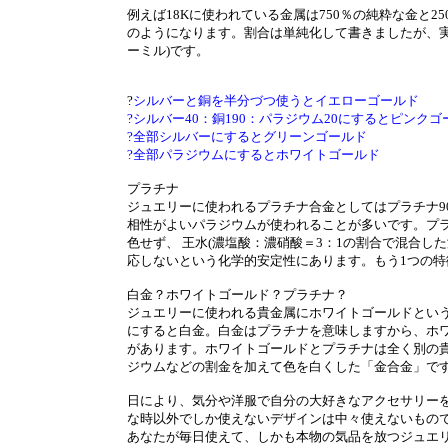
例えば18Kに使われている金属は750％の純粋な金と
のようになります。割合は単純化して書きましたが、実
ーミル)です。
?
シルバーと銅を半分づつ使うとイエローゴールド
?シルバー40：銅190：パラジウム20にするとピンクゴ
?全部シルバーにするとグリーンゴールド
?全部パラジウムにするとホワイトゴールド
プラチナ
ジュエリーに使われるプラチナ合金としてはプラチナ9
相性がよいパラジウムが使われることが多いです。プ
色せず、 王水(濃塩酸：濃硝酸＝3：1の割合で混合し
応しないという化学的安定性にあります。もう1つの
白金？ホワイトゴールド？プラチナ？
ジュエリーに使われる貴金属にホワイトゴールドという
にすると白金。白金はプラチナを意味しますから、ホ
があります。ホワイトゴールドとプラチナは全く別の
ジウムなどの割金を加えて色を白くした「金合金」で
日により、気分や洋服で自分の大好きなアクセサリーを
な時以外でしか使えないデザインは中々使えないもの
あなたが毎日使えて、しかも本物の気品を放つジュエ