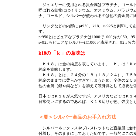
ジュエリーに使用される貴金属はプラチナ、ゴールド
呼ばれる鉱物にはイリジウム、オスミウム、パラジウ
ナ、ゴールド、シルバーが使われるのは他の貴金属に
リングなどの内部に pt950、k18、sv925と刻印
す。
pt950とはピュアなプラチナは1000で1000分の95
sv925もピュアなシルバーは1000と表示され、92.5
k18の「 k 」の意味は
「Ｋ１８」は金の純度を表しています。「Ｋ」は「Ｋ
純金を意味します。
「Ｋ１８」とは、２４分の１８（１８／２４）、７５
純金のままでは柔らかすぎてしまうため、全体の２５
他の金属（銀や銅など）を加えて装身具として必要な
日本ではＫ１８が人気ですが、アメリカなどではＫ１
日常使いにするのであれば、Ｋ１８辺りが色、強度と
＜夏＞シルバー商品のお手入れ方法
シルバーネックレスやブレスレットなど直接肌に触れ
付着し、そのままにしておくためです。一般的にこの