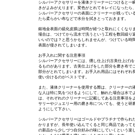
シルバーアクセサリーを液体クリーナーにつけると一
きがよみがえります。変色がとれてキレイになったら
シルバーアクセサリーの表面にクリーナーが残ってい
たら柔らかい布などで水分を拭きとっておきます。
銀地金表面の硫化皮膜は時間が経つと取れにくくなり
場合は、つけてから流水で洗うという工程を数回繰り
いいのでは？と思うかもしれませんが、つけている時
表面が侵されてしまいます。
お手入れに関する注意事項
シルバーアクセサリーには、燻し仕上げ(古美仕上げ)
るものがあります。古美仕上げをした部分を磨き布で
部分がとれてしまいます。お手入れ用品にはそれぞれ
使い分けるのがベストです。
また、液体クリーナーを使用する際は、クリーナーの
な人は特に気をつけるようにして、触れた場合は水で
は、それぞれのクリーナーに記載してある注意事項を
サリーやジュエリー用の磨き布についても、使うと研
ようにして下さい。
シルバーアクセサリーはゴールドやプラチナで作られ
かりますが、長年使い込んでくると同じ商品であって
の新品から少しづつ自分好みの味にしていくという楽