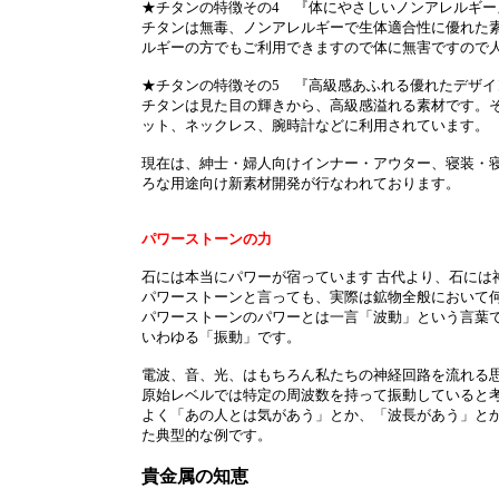
★チタンの特徴その4 『体にやさしいノンアレルギー
チタンは無毒、ノンアレルギーで生体適合性に優れた素
ルギーの方でもご利用できますので体に無害ですので
★チタンの特徴その5 『高級感あふれる優れたデザイ
チタンは見た目の輝きから、高級感溢れる素材です。
ット、ネックレス、腕時計などに利用されています。
現在は、紳士・婦人向けインナー・アウター、寝装・
ろな用途向け新素材開発が行なわれております。
パワーストーンの力
石には本当にパワーが宿っています 古代より、石には
パワーストーンと言っても、実際は鉱物全般において
パワーストーンのパワーとは一言「波動」という言葉で
いわゆる「振動」です。
電波、音、光、はもちろん私たちの神経回路を流れる
原始レベルでは特定の周波数を持って振動していると
よく「あの人とは気があう」とか、「波長があう」と
た典型的な例です。
貴金属の知恵