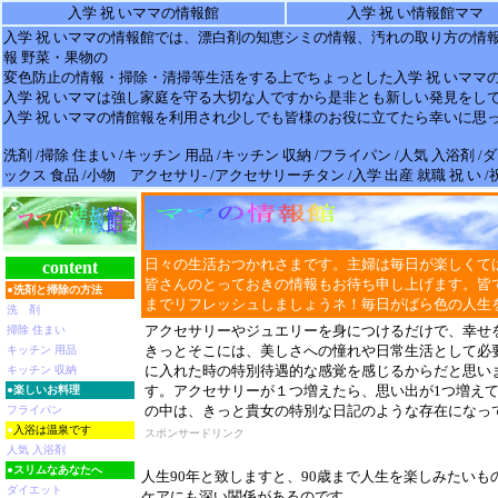
入学 祝 いママの情報館
入学 祝 い情報館ママ
入学 祝 い
ママの
情報
館では、漂白剤の知恵シミの
情報
、汚れの取り方の情
報 野菜・果物の
変色防止の
情報
・掃除・清掃等生活をする上でちょっとした
入学 祝 い
ママ
入学 祝 い
ママは強し家庭を守る大切な人ですから是非とも新しい発見をし
入学 祝 い
ママの情館報を利用され少しでも皆様のお役に立てたら幸いに思
洗剤 /掃除 住まい /キッチン 用品 /キッチン 収納 /フライパン /人気 入浴剤 
ックス 食品 /小物 アクセサリ- /アクセサリーチタン /入学 出産 就職 祝 い 
日々の生活おつかれさまです。主婦は毎日が楽しくて
content
皆さんのとっておきの情報もお待ち申し上げます。皆
●
洗剤と掃除の方法
までリフレッシュしましょうネ！毎日がばら色の人生
洗 剤
アクセサリーやジュエリーを身につけるだけで、幸せ
掃除 住まい
きっとそこには、美しさへの憧れや日常生活として必
キッチン 用品
に入れた時の特別待遇的な感覚を感じるからだと思い
キッチン 収納
す。アクセサリーが１つ増えたら、思い出が1つ増えて
●
楽しいお料理
の中は、きっと貴女の特別な日記のような存在になっ
フライパン
●
入浴は温泉です
スポンサードリンク
人気 入浴剤
●
スリムなあなたへ
人生90年と致しますと、90歳まで人生を楽しみたい
ダイエット
ケアにも深い関係があるのです。