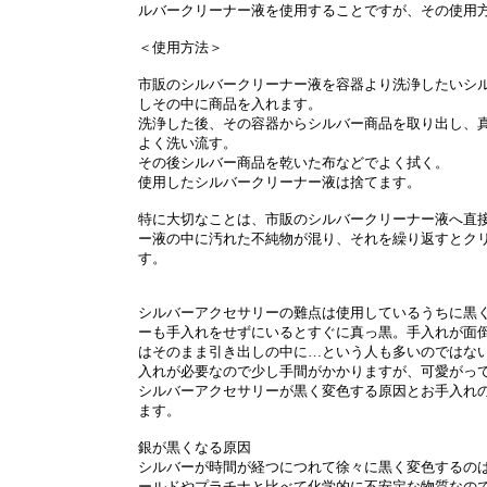
ルバークリーナー液を使用することですが、その使用
＜使用方法＞
市販のシルバークリーナー液を容器より洗浄したいシ
しその中に商品を入れます。
洗浄した後、その容器からシルバー商品を取り出し、
よく洗い流す。
その後シルバー商品を乾いた布などでよく拭く。
使用したシルバークリーナー液は捨てます。
特に大切なことは、市販のシルバークリーナー液へ直
ー液の中に汚れた不純物が混り、それを繰り返すとク
す。
シルバーアクセサリーの難点は使用しているうちに黒
ーも手入れをせずにいるとすぐに真っ黒。手入れが面
はそのまま引き出しの中に…という人も多いのではな
入れが必要なので少し手間がかかりますが、可愛がっ
シルバーアクセサリーが黒く変色する原因とお手入れ
ます。
銀が黒くなる原因
シルバーが時間が経つにつれて徐々に黒く変色するの
ールドやプラチナと比べて化学的に不安定な物質なの