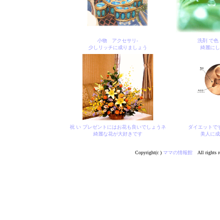
小物 アクセサリ-
洗剤 で色
少しリッチに成りましょう
綺麗にし
祝 い プレゼントにはお花も良いでしょうネ
ダイエットで
綺麗な花が大好きです
美人に成
Copyright(c )
ママの情報館
All rights r