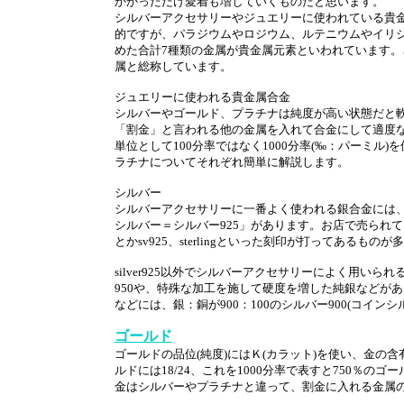
かかっただけ愛着も増していくものだと思います。
シルバーアクセサリーやジュエリーに使われている貴
的ですが、パラジウムやロジウム、ルテニウムやイリ
めた合計7種類の金属が貴金属元素といわれています。
属と総称しています。
ジュエリーに使われる貴金属合金
シルバーやゴールド、プラチナは純度が高い状態だと
「割金」と言われる他の金属を入れて合金にして適度な
単位として100分率ではなく1000分率(‰：パーミル
ラチナについてそれぞれ簡単に解説します。
シルバー
シルバーアクセサリーに一番よく使われる銀合金には、銀
シルバー＝シルバー925」があります。お店で売られている
とかsv925、sterlingといった刻印が打ってあるもの
silver925以外でシルバーアクセサリーによく用いら
950や、特殊な加工を施して硬度を増した純銀などが
などには、銀：銅が900：100のシルバー900(コイ
ゴールド
ゴールドの品位(純度)にはＫ(カラット)を使い、金の含有
ルドには18/24、これを1000分率で表すと750％
金はシルバーやプラチナと違って、割金に入れる金属