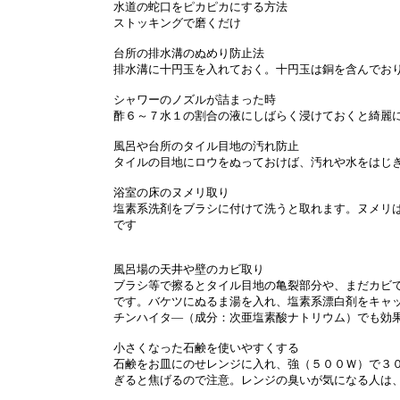
水道の蛇口をピカピカにする方法
ストッキングで磨くだけ
台所の排水溝のぬめり防止法
排水溝に十円玉を入れておく。十円玉は銅を含んでお
シャワーのノズルが詰まった時
酢６～７水１の割合の液にしばらく浸けておくと綺麗
風呂や台所のタイル目地の汚れ防止
タイルの目地にロウをぬっておけば、汚れや水をはじ
浴室の床のヌメリ取り
塩素系洗剤をブラシに付けて洗うと取れます。ヌメリ
です
風呂場の天井や壁のカビ取り
ブラシ等で擦るとタイル目地の亀裂部分や、まだカビ
です。バケツにぬるま湯を入れ、塩素系漂白剤をキャ
チンハイタ―（成分：次亜塩素酸ナトリウム）でも効
小さくなった石鹸を使いやすくする
石鹸をお皿にのせレンジに入れ、強（５００Ｗ）で３
ぎると焦げるので注意。レンジの臭いが気になる人は