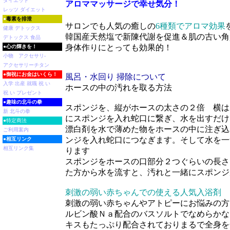
ダイエット
アロママッサージで幸せ気分！
レッツ ダイエット
●
毒素を排泄
サロンでも人気の癒しの
6種類でアロマ効果
健康 デトックス
韓国産天然塩で新陳代謝を促進＆肌の古い角
デトックス 食品
身体作りにとっても効果的！
●
心の輝きを！
小物 アクセサリ-
アクセサリーチタン
●
御祝にお金はいくら！
風呂・水回り 掃除について
入学 出産 就職 祝 い
ホースの中の汚れを取る方法
祝 い プレゼント
●
趣味の北斗の拳
スポンジを、縦がホースの太さの２倍 横は
新 北斗の拳
にスポンジを入れ蛇口に繋ぎ、水を出すだけ
●特定商法
漂白剤を水で薄めた物をホースの中に注ぎ込
ご利用案内
ンジを入れ蛇口につなぎます。そして水を一
●
相互リンク
相互リンク集
ります
スポンジをホースの口部分２つぐらいの長さ
た方から水を流すと、汚れと一緒にスポンジ
刺激の弱い赤ちゃんでの使える人気入浴剤
刺激の弱い赤ちゃんやアトピーにお悩みの方
ルビン酸Ｎａ配合のバスソルトでなめらかな
キスもたっぷり配合されておりまるで全身を