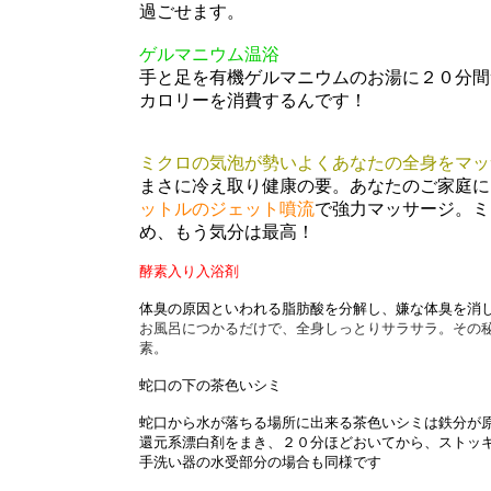
過ごせます。
ゲルマニウム温浴
手と足を有機ゲルマニウムのお湯に２０分間
カロリーを消費するんです！
ミクロの気泡が勢いよくあなたの全身をマッサ
まさに冷え取り健康の要。あなたのご家庭に
ットルのジェット噴流
で強力マッサージ。ミ
め、もう気分は最高！
酵素入り入浴剤
体臭の原因といわれる脂肪酸を分解し、嫌な体臭を消
お風呂につかるだけで、全身しっとりサラサラ。その
素。
蛇口の下の茶色いシミ
蛇口から水が落ちる場所に出来る茶色いシミは鉄分が
還元系漂白剤をまき、２０分ほどおいてから、ストッ
手洗い器の水受部分の場合も同様です