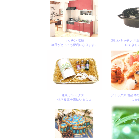
キッチン 収納
楽しいキッチン 用
毎日がとっても便利になります。
にできち
健康 デトックス
デトックス 食品体
体内毒素を追払いましょ
しま