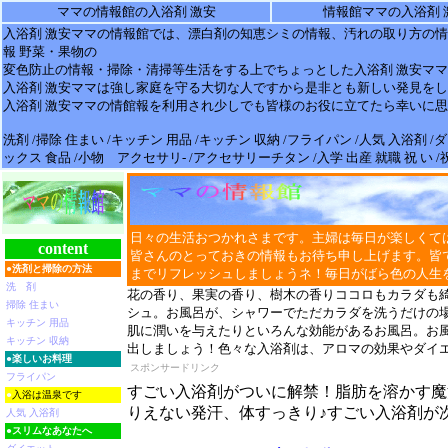
ママの情報館の入浴剤 激安
情報館ママの入浴剤 
入浴剤 激安
ママの
情報
館では、漂白剤の知恵シミの
情報
、汚れの取り方の情
報 野菜・果物の
変色防止の
情報
・掃除・清掃等生活をする上でちょっとした
入浴剤 激安
ママ
入浴剤 激安
ママは強し家庭を守る大切な人ですから是非とも新しい発見をし
入浴剤 激安
ママの情館報を利用され少しでも皆様のお役に立てたら幸いに思
洗剤 /掃除 住まい /キッチン 用品 /キッチン 収納 /フライパン /人気 入浴剤 
ックス 食品 /小物 アクセサリ- /アクセサリーチタン /入学 出産 就職 祝 い 
日々の生活おつかれさまです。主婦は毎日が楽しくて
content
皆さんのとっておきの情報もお待ち申し上げます。皆
●
洗剤と掃除の方法
までリフレッシュしましょうネ！毎日がばら色の人生
洗 剤
花の香り、果実の香り、樹木の香りココロもカラダも
掃除 住まい
シュ。お風呂が、シャワーでただカラダを洗うだけの
キッチン 用品
肌に潤いを与えたりといろんな効能があるお風呂。お
キッチン 収納
出しましょう！色々な入浴剤は、アロマの効果やダイ
●
楽しいお料理
スポンサードリンク
フライパン
すごい入浴剤がついに解禁！脂肪を溶かす魔
●
入浴は温泉です
りえない発汗、体すっきり♪すごい入浴剤が
人気 入浴剤
●
スリムなあなたへ