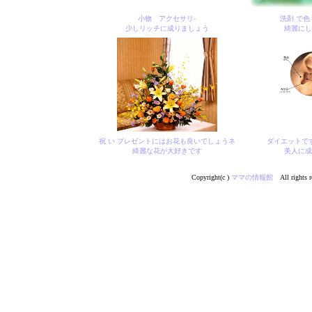
小物 アクセサリ-
洗剤 で色
少しリッチに成りましょう
綺麗にし
祝 い プレゼントにはお花も良いでしょうネ
ダイエットで
綺麗な花が大好きです
美人に成
Copyright(c )
ママの情報館
All rights r