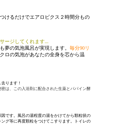
つけるだけでエアロビクス２時間分もの
ージしてくれます...
も夢の気泡風呂が実現します。
毎分90リ
クロの気泡があなたの全身を芯から温
し去ります！
秘密は、この入浴剤に配合された生薬とパパイン酵
原因です。風呂の湯程度の湯をかけてから顆粒状の
キング等に再度顆粒をつけてこすります。トイレの