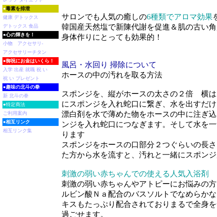
●
毒素を排泄
サロンでも人気の癒しの
6種類でアロマ効果
健康 デトックス
韓国産天然塩で新陳代謝を促進＆肌の古い角
デトックス 食品
●
心の輝きを！
身体作りにとっても効果的！
小物 アクセサリ-
アクセサリーチタン
●
御祝にお金はいくら！
風呂・水回り 掃除について
入学 出産 就職 祝 い
ホースの中の汚れを取る方法
祝 い プレゼント
●
趣味の北斗の拳
スポンジを、縦がホースの太さの２倍 横は
新 北斗の拳
にスポンジを入れ蛇口に繋ぎ、水を出すだけ
●特定商法
漂白剤を水で薄めた物をホースの中に注ぎ込
ご利用案内
●
相互リンク
ンジを入れ蛇口につなぎます。そして水を一
相互リンク集
ります
スポンジをホースの口部分２つぐらいの長さ
た方から水を流すと、汚れと一緒にスポンジ
刺激の弱い赤ちゃんでの使える人気入浴剤
刺激の弱い赤ちゃんやアトピーにお悩みの方
ルビン酸Ｎａ配合のバスソルトでなめらかな
キスもたっぷり配合されておりまるで全身を
過ごせます。