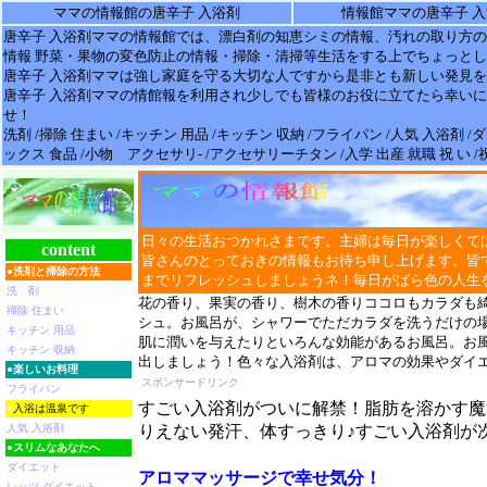
ママの情報館の唐辛子 入浴剤
情報館ママの唐辛子 
唐辛子 入浴剤
ママの
情報
館では、漂白剤の知恵シミの
情報
、汚れの取り方の
情報 野菜・果物の変色防止の
情報
・掃除・清掃等生活をする上でちょっとし
唐辛子 入浴剤
ママは強し家庭を守る大切な人ですから是非とも新しい発見を
唐辛子 入浴剤
ママの情館報を利用され少しでも皆様のお役に立てたら幸いに
せ！
洗剤 /掃除 住まい /キッチン 用品 /キッチン 収納 /フライパン /人気 入浴剤 
ックス 食品 /小物 アクセサリ- /アクセサリーチタン /入学 出産 就職 祝 い 
日々の生活おつかれさまです。主婦は毎日が楽しくて
content
皆さんのとっておきの情報もお待ち申し上げます。皆
●
洗剤と掃除の方法
までリフレッシュしましょうネ！毎日がばら色の人生
洗 剤
花の香り、果実の香り、樹木の香りココロもカラダも
掃除 住まい
シュ。お風呂が、シャワーでただカラダを洗うだけの
キッチン 用品
肌に潤いを与えたりといろんな効能があるお風呂。お
キッチン 収納
出しましょう！色々な入浴剤は、アロマの効果やダイ
●
楽しいお料理
スポンサードリンク
フライパン
すごい入浴剤がついに解禁！脂肪を溶かす魔
●
入浴は温泉です
人気 入浴剤
りえない発汗、体すっきり♪すごい入浴剤が
●
スリムなあなたへ
ダイエット
アロママッサージで幸せ気分！
レッツ ダイエット