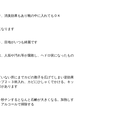
り、消臭効果もあり靴の中に入れてもＯＫ
になります
き、目地がいつも綺麗です
は、人垢や汚れ等が腐敗し、ヘドロ状になったもの
ていない所にまでカビの胞子を広げてしまい逆効果
ップ２～３杯入れ、カビにひしゃくでかける。キッ
果があります
０秒チンするとなんと石鹸が大きくなる。加熱しす
、アルコールで掃除する