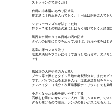
ストッキングで磨くだけ
台所の排水溝のぬめり防止法
排水溝に十円玉を入れておく。十円玉は銅を含んでお
シャワーのノズルが詰まった時
酢６～７水１の割合の液にしばらく浸けておくと綺麗
風呂や台所のタイル目地の汚れ防止
タイルの目地にロウをぬっておけば、汚れや水をはじ
浴室の床のヌメリ取り
塩素系洗剤をブラシに付けて洗うと取れます。ヌメリ
です
風呂場の天井や壁のカビ取り
ブラシ等で擦るとタイル目地の亀裂部分や、まだカビ
です。バケツにぬるま湯を入れ、塩素系漂白剤をキャ
チンハイタ―（成分：次亜塩素酸ナトリウム）でも効
小さくなった石鹸を使いやすくする
石鹸をお皿にのせレンジに入れ、強（５００Ｗ）で３
ぎると焦げるので注意。レンジの臭いが気になる人は