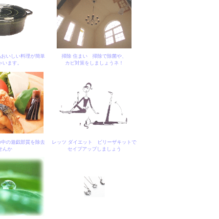
品おいしい料理が簡単
掃除 住まい 掃除で除菌や、
ゃいます。
カビ対策をしましょうネ！
の中の遊戯部質を除去
レッツ ダイエット ビリーザキットで
せんか
セイプアップしましょう