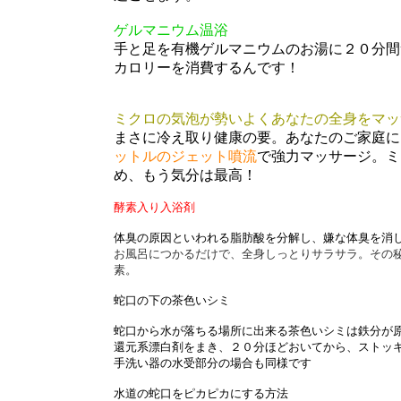
ゲルマニウム温浴
手と足を有機ゲルマニウムのお湯に２０分間
カロリーを消費するんです！
ミクロの気泡が勢いよくあなたの全身をマッサ
まさに冷え取り健康の要。あなたのご家庭に
ットルのジェット噴流
で強力マッサージ。ミ
め、もう気分は最高！
酵素入り入浴剤
体臭の原因といわれる脂肪酸を分解し、嫌な体臭を消
お風呂につかるだけで、全身しっとりサラサラ。その
素。
蛇口の下の茶色いシミ
蛇口から水が落ちる場所に出来る茶色いシミは鉄分が
還元系漂白剤をまき、２０分ほどおいてから、ストッ
手洗い器の水受部分の場合も同様です
水道の蛇口をピカピカにする方法