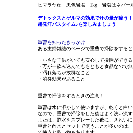
ヒマラヤ産 黒色岩塩 1kg 岩塩はネパー
デトックスとゲルマの効果で汗の量が違う！
超発汗バスタイム♪を楽しみましょう
重曹を知ったきっかけ
ある主婦雑誌のページで重曹で掃除をすると
・小さな子供がいても安心して掃除ができる
・万が一飲み込んでももともと食品なので無
・汚れ落ちが抜群なこと
・消臭効果があること
重曹で掃除をするときの注意！
重曹は水に溶かして使いますが、乾くと白い
なので、重曹で掃除をした後はよく洗い流す
または、酢水をスプレーした後に、きれいに
重曹と酢水とセットで使うことが多いのは、
で使うと良い物もあります。