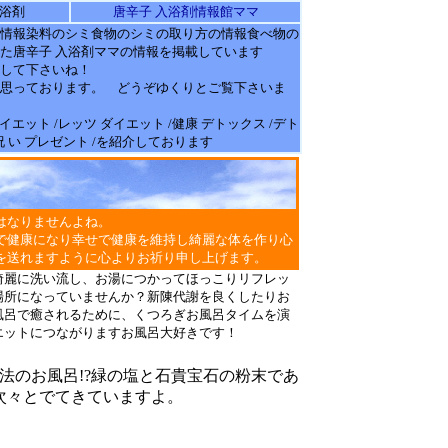
入浴剤
唐辛子 入浴剤情報館ママ
情報染料のシミ食物のシミの取り方の
情報
食べ物の
た
唐辛子 入浴剤
ママの
情報
を掲載しています
して下さいね！
思っております。 どうぞゆくりとご覧下さいま
/ダイエット /レッツ ダイエット /健康 デトックス /デト
/祝 い プレゼント /を紹介しております
はなりませんよね。
で健康になり幸せで健康を維持し綺麗な体を作り心
を送れますように心よりお祈り申し上げます。
綺麗に洗い流し、お湯につかってほっこりリフレッ
場所になっていませんか？新陳代謝を良くしたりお
風呂で癒されるために、くつろぎお風呂タイムを演
エットにつながりますお風呂大好きです！
法のお風呂!?緑の塩と石貴宝石の粉末であ
次々とでてきていますよ。