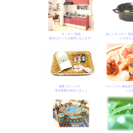
キッチン 収納
楽しいキッチン 用
毎日がとっても便利になります。
にできち
健康 デトックス
デトックス 食品体
体内毒素を追払いましょ
しま