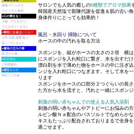
サロンでも人気の癒しの
6種類でアロマ効果
健康 デトックス
韓国産天然塩で新陳代謝を促進＆肌の古い角
デトックス 食品
●
心の輝きを！
身体作りにとっても効果的！
小物 アクセサリ-
アクセサリーチタン
●
御祝にお金はいくら！
風呂・水回り 掃除について
入学 出産 就職 祝 い
ホースの中の汚れを取る方法
祝 い プレゼント
●
趣味の北斗の拳
スポンジを、縦がホースの太さの２倍 横は
新 北斗の拳
にスポンジを入れ蛇口に繋ぎ、水を出すだけ
●特定商法
漂白剤を水で薄めた物をホースの中に注ぎ込
ご利用案内
●
相互リンク
ンジを入れ蛇口につなぎます。そして水を一
相互リンク集
ります
スポンジをホースの口部分２つぐらいの長さ
た方から水を流すと、汚れと一緒にスポンジ
刺激の弱い赤ちゃんでの使える人気入浴剤
刺激の弱い赤ちゃんやアトピーにお悩みの方
ルビン酸Ｎａ配合のバスソルトでなめらかな
キスもたっぷり配合されておりまるで全身を
過ごせます。