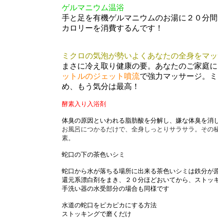
ゲルマニウム温浴
手と足を有機ゲルマニウムのお湯に２０分間
カロリーを消費するんです！
ミクロの気泡が勢いよくあなたの全身をマッサ
まさに冷え取り健康の要。あなたのご家庭に
ットルのジェット噴流
で強力マッサージ。ミ
め、もう気分は最高！
酵素入り入浴剤
体臭の原因といわれる脂肪酸を分解し、嫌な体臭を消
お風呂につかるだけで、全身しっとりサラサラ。その
素。
蛇口の下の茶色いシミ
蛇口から水が落ちる場所に出来る茶色いシミは鉄分が
還元系漂白剤をまき、２０分ほどおいてから、ストッ
手洗い器の水受部分の場合も同様です
水道の蛇口をピカピカにする方法
ストッキングで磨くだけ