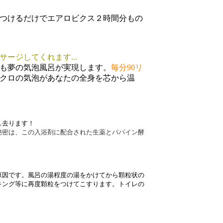
つけるだけでエアロビクス２時間分もの
ージしてくれます...
も夢の気泡風呂が実現します。
毎分90リ
クロの気泡があなたの全身を芯から温
し去ります！
秘密は、この入浴剤に配合された生薬とパパイン酵
原因です。風呂の湯程度の湯をかけてから顆粒状の
キング等に再度顆粒をつけてこすります。トイレの