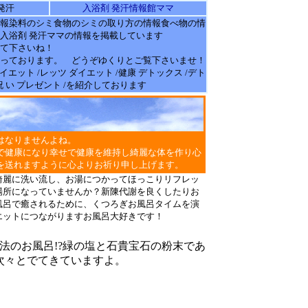
発汗
入浴剤 発汗情報館ママ
報染料のシミ食物のシミの取り方の
情報
食べ物の情
入浴剤 発汗
ママの
情報
を掲載しています
て下さいね！
っております。 どうぞゆくりとご覧下さいませ！
/ダイエット /レッツ ダイエット /健康 デトックス /デト
/祝 い プレゼント /を紹介しております
はなりませんよね。
で健康になり幸せで健康を維持し綺麗な体を作り心
を送れますように心よりお祈り申し上げます。
綺麗に洗い流し、お湯につかってほっこりリフレッ
場所になっていませんか？新陳代謝を良くしたりお
風呂で癒されるために、くつろぎお風呂タイムを演
エットにつながりますお風呂大好きです！
法のお風呂!?緑の塩と石貴宝石の粉末であ
次々とでてきていますよ。