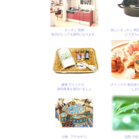
キッチン 収納
楽しいキッチン 用
毎日がとっても便利になります。
にできち
健康 デトックス
デトックス 食品体
体内毒素を追払いましょ
しま
小物 アクセサリ-
洗剤 で色