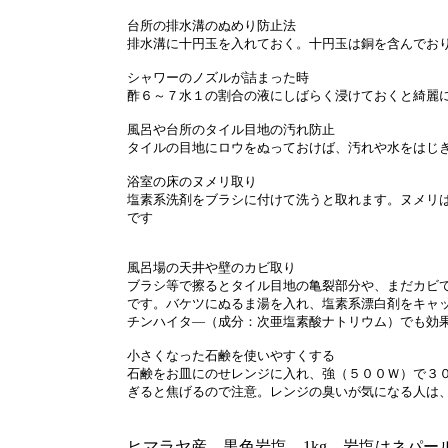
台所の排水溝のぬめり防止法
排水溝に十円玉を入れておく。十円玉は銅を含んでお
シャワーのノズルが詰まった時
酢６～７水１の割合の液にしばらく浸けておくと綺麗
風呂や台所のタイル目地の汚れ防止
タイルの目地にロウをぬっておけば、汚れや水をはじ
浴室の床のヌメリ取り
塩素系洗剤をブラシに付けて洗うと取れます。ヌメリ
です
風呂場の天井や壁のカビ取り
ブラシ等で擦るとタイル目地の亀裂部分や、まだカビ
です。バケツにぬるま湯を入れ、塩素系漂白剤をキャ
チンハイタ―（成分：次亜塩素酸ナトリウム）でも効
小さくなった石鹸を使いやすくする
石鹸をお皿にのせレンジに入れ、強（５００Ｗ）で３
ぎると焦げるので注意。レンジの臭いが気になる人は
ヒマラヤ産 黒色岩塩 1kg 岩塩はネパー