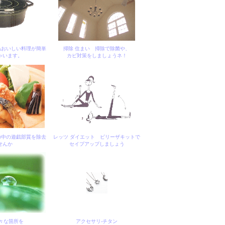
品おいしい料理が簡単
掃除 住まい 掃除で除菌や、
ゃいます。
カビ対策をしましょうネ！
の中の遊戯部質を除去
レッツ ダイエット ビリーザキットで
せんか
セイプアップしましょう
々な箇所を
アクセサリ-チタン