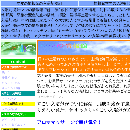
ママの情報館の入浴剤 発汗
情報館ママの入浴剤 
入浴剤 発汗
ママの
情報
館では、漂白剤の知恵シミの
情報
、汚れの取り方の情
報 野菜・果物の変色防止の
情報
・掃除・清掃等生活をする上でちょっとした
入浴剤 発汗
ママは強し家庭を守る大切な人ですから是非とも新しい発見をし
入浴剤 発汗
ママの情館報を利用され少しでも皆様のお役に立てたら幸いに思
洗剤 /掃除 住まい /キッチン 用品 /キッチン 収納 /フライパン /人気 入浴剤 
ックス 食品 /小物 アクセサリ- /アクセサリーチタン /入学 出産 就職 祝 い 
日々の生活おつかれさまです。主婦は毎日が楽しくて
content
皆さんのとっておきの情報もお待ち申し上げます。皆
●
洗剤と掃除の方法
までリフレッシュしましょうネ！毎日がばら色の人生
洗 剤
花の香り、果実の香り、樹木の香りココロもカラダも
掃除 住まい
シュ。お風呂が、シャワーでただカラダを洗うだけの
キッチン 用品
肌に潤いを与えたりといろんな効能があるお風呂。お
キッチン 収納
出しましょう！色々な入浴剤は、アロマの効果やダイ
●
楽しいお料理
スポンサードリンク
フライパン
すごい入浴剤がついに解禁！脂肪を溶かす魔
●
入浴は温泉です
人気 入浴剤
りえない発汗、体すっきり♪すごい入浴剤が
●
スリムなあなたへ
ダイエット
アロママッサージで幸せ気分！
レッツ ダイエット
●
毒素を排泄