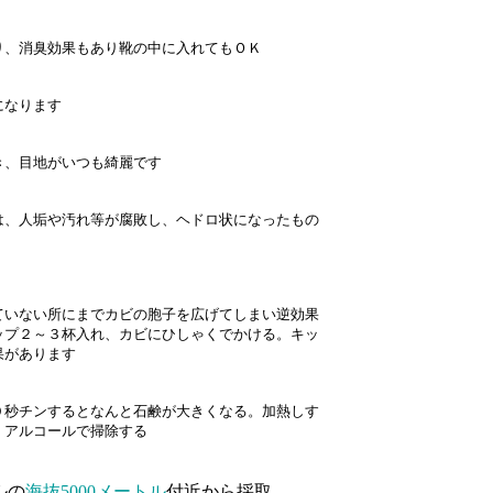
り、消臭効果もあり靴の中に入れてもＯＫ
になります
き、目地がいつも綺麗です
は、人垢や汚れ等が腐敗し、ヘドロ状になったもの
ていない所にまでカビの胞子を広げてしまい逆効果
ップ２～３杯入れ、カビにひしゃくでかける。キッ
果があります
０秒チンするとなんと石鹸が大きくなる。加熱しす
、アルコールで掃除する
ルの
海抜5000メートル
付近から採取